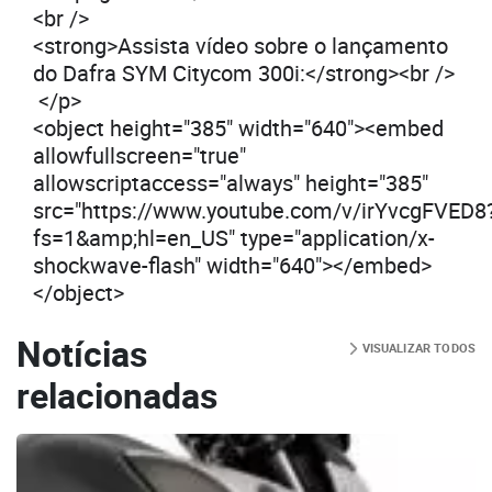
<br />
<strong>Assista vídeo sobre o lançamento
do Dafra SYM Citycom 300i:</strong><br />
</p>
<object height="385" width="640"><embed
allowfullscreen="true"
allowscriptaccess="always" height="385"
src="https://www.youtube.com/v/irYvcgFVED8
fs=1&amp;hl=en_US" type="application/x-
shockwave-flash" width="640"></embed>
</object>
Notícias
VISUALIZAR TODOS
relacionadas