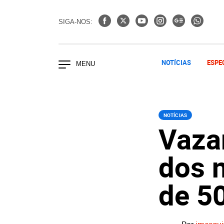
SIGA-NOS:
NOTÍCIAS
ESPE
NOTÍCIAS
Vaza
dos 
de 5