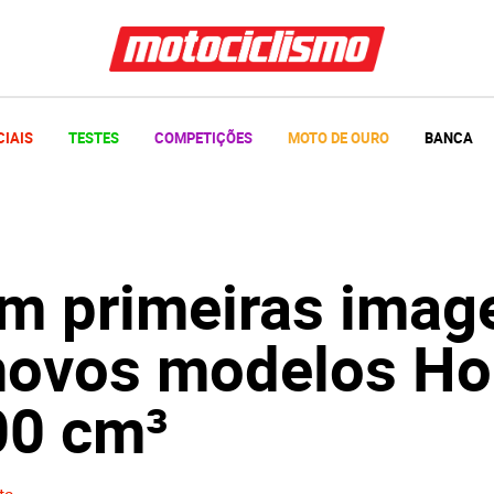
CIAIS
TESTES
COMPETIÇÕES
MOTO DE OURO
BANCA
m primeiras imag
novos modelos H
00 cm³