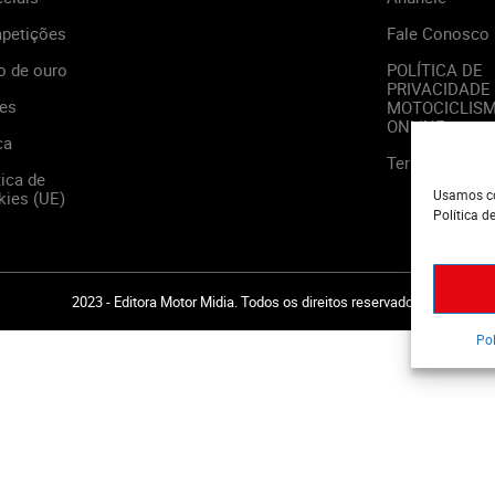
petições
Fale Conosco
o de ouro
POLÍTICA DE
PRIVACIDADE
es
MOTOCICLIS
ONLINE
ca
Termos de Us
tica de
Usamos co
ies (UE)
Política d
2023 - Editora Motor Midia. Todos os direitos reservados.
Pol