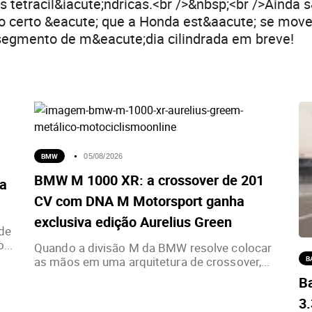
s tetracil&iacute;ndricas.<br />&nbsp;<br />Ainda s
o certo &eacute; que a Honda est&aacute; se mov
segmento de m&eacute;dia cilindrada em breve!
BMW
05/08/2026
BMW M 1000 XR: a crossover de 201
ia
CV com DNA M Motorsport ganha
exclusiva edição Aurelius Green
de
...
Quando a divisão M da BMW resolve colocar
as mãos em uma arquitetura de crossover,...
B
Ba
3