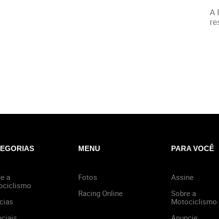
A 
re
EGORIAS
MENU
PARA VOCÊ
e a
Fotos
Assine
ociclismo
Racing Online
Sobre a
cias
Motociclismo
ciais
Anuncie