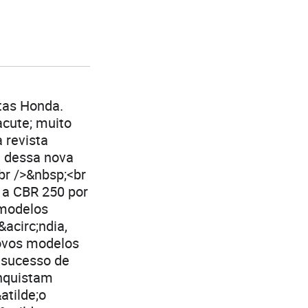
etas Honda.
acute; muito
 revista
d dessa nova
br />&nbsp;<br
 a CBR 250 por
 modelos
acirc;ndia,
ovos modelos
 sucesso de
nquistam
atilde;o