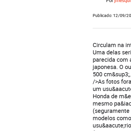
Por
jmesqui
Publicado: 12/09/2
Circulam na in
Uma delas seri
parecida com 
japonesa. O ou
500 cm&sup3;, 
/>As fotos fo
um usu&aacute
Honda de m&eac
mesmo pa&iacu
(seguramente b
modelos como 
usu&aacute;rio