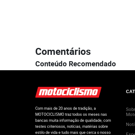
Comentários
Conteúdo Recomendado
CAT
Com mais de 20 anos de tradição, a
Sobr
Mot
MOTOCICLISMO traz todos os meses nas
bancas muita informação de qualidade, com
Notí
testes criteriosos, notícias, matérias sobre
estilo de vida e tudo mais que cerca o nosso
Espe