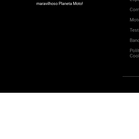
maravilhoso Planeta Moto!
Com
Mot
Test
Ban
Polí
Cook