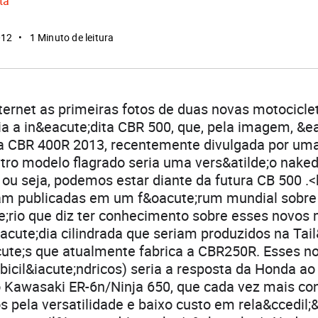
ta
012
1 Minuto de leitura
ternet as primeiras fotos de duas novas motocicl
a a in&eacute;dita CBR 500, que, pela imagem, &e
a CBR 400R 2013, recentemente divulgada por uma
tro modelo flagrado seria uma vers&atilde;o nake
ou seja, podemos estar diante da futura CB 500 .<
ram publicadas em um f&oacute;rum mundial sobre
;rio que diz ter conhecimento sobre esses novos
ute;dia cilindrada que seriam produzidos na Tail&
te;s que atualmente fabrica a CBR250R. Esses n
icil&iacute;ndricos) seria a resposta da Honda ao
Kawasaki ER-6n/Ninja 650, que cada vez mais co
s pela versatilidade e baixo custo em rela&ccedil;&