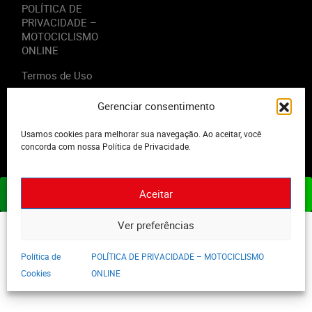
POLÍTICA DE
PRIVACIDADE –
MOTOCICLISMO
ONLINE
Termos de Uso
Gerenciar consentimento
Usamos cookies para melhorar sua navegação. Ao aceitar, você
2023 - Editora Motor Midia. Todos os direitos reservados.
concorda com nossa Política de Privacidade.
Aceitar
ASSINE JÁ
Ver preferências
Política de
POLÍTICA DE PRIVACIDADE – MOTOCICLISMO
Cookies
ONLINE