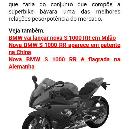
que faria do conjunto que compõe a
superbike bávara uma das melhores
relações peso/potência do mercado.
Veja também:
BMW vai lançar nova S 1000 RR em Milão
Nova BMW S 1000 RR aparece em patente
na China
Nova BMW S 1000 RR é flagrada na
Alemanha