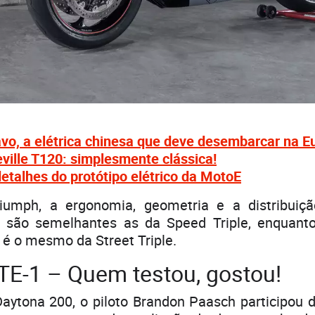
vo, a elétrica chinesa que deve desembarcar na E
ille T120: simplesmente clássica!
detalhes do protótipo elétrico da MotoE
iumph, a ergonomia, geometria e a distribuiç
1 são semelhantes as da Speed Triple, enquant
 é o mesmo da Street Triple.
TE-1 – Quem testou, gostou!
ytona 200, o piloto Brandon Paasch participou da