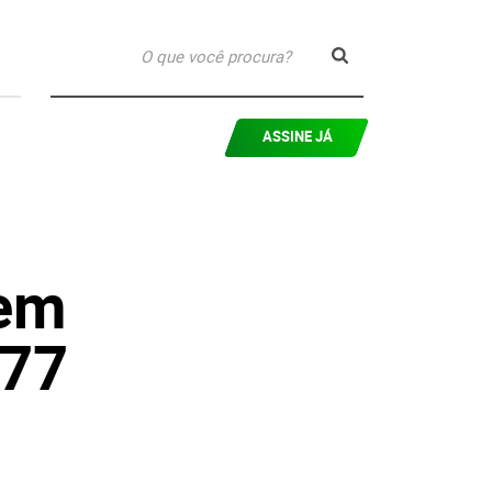
ASSINE JÁ
 em
177