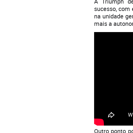
A Triumph de
sucesso, com 
na unidade ge
mais a autonom
Outro ponto po