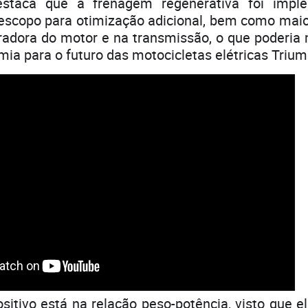
staca que a frenagem regenerativa foi imp
escopo para otimização adicional, bem como maior
radora do motor e na transmissão, o que poderia 
ia para o futuro das motocicletas elétricas Trium
sitivo está na relação peso-potência, visto que 