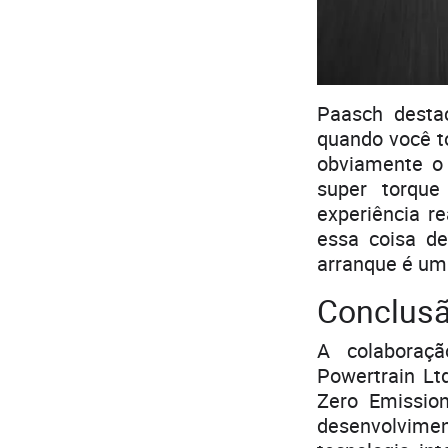
Paasch destac
quando você to
obviamente o
super torqu
experiência r
essa coisa de
arranque é uma
Conclusã
A colaboraçã
Powertrain Lt
Zero Emission
desenvolvimen