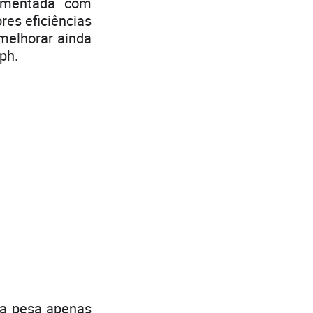
lementada com
es eficiências
melhorar ainda
ph.
ela pesa apenas