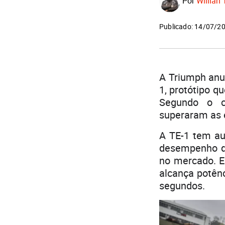
Por
Willian 
Publicado: 14/07/2
A Triumph anun
1, protótipo q
Segundo o co
superaram as e
A TE-1 tem au
desempenho qu
no mercado. E
alcança potên
segundos.