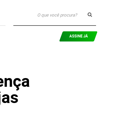
ASSINE JÁ
ença
jas