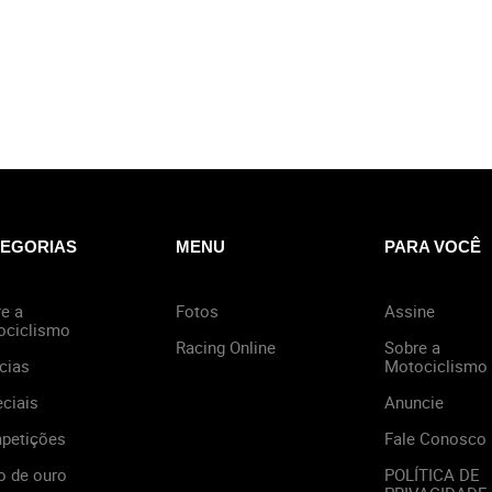
EGORIAS
MENU
PARA VOCÊ
e a
Fotos
Assine
ociclismo
Racing Online
Sobre a
cias
Motociclismo
ciais
Anuncie
petições
Fale Conosco
o de ouro
POLÍTICA DE