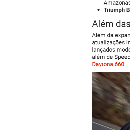
Amazonas,
Triumph B
Além das
Além da expan
atualizações i
lançados model
além de Speed 
Daytona 660
.