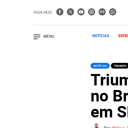
SIGA-NOS:
NOTÍCIAS
ESPE
NOTÍCIAS
TRIUMPH
Triu
no Br
em S