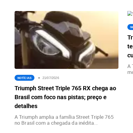
N
Tr
te
c
A 
mo
NOTÍCIAS
21/07/2026
Triumph Street Triple 765 RX chega ao
Brasil com foco nas pistas; preço e
detalhes
A Triumph amplia a família Street Triple 765
no Brasil com a chegada da inédita...