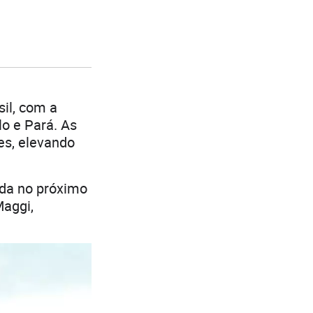
il, com a
o e Pará. As
es, elevando
ada no próximo
Maggi,