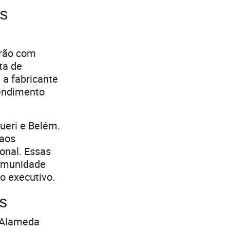
as
arão com
ta de
 a fabricante
tendimento
ueri e Belém.
 aos
onal. Essas
comunidade
 o executivo.
s
– Alameda