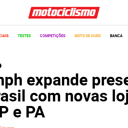
CIAIS
TESTES
COMPETIÇÕES
MOTO DE OURO
BANCA
mph expande pres
asil com novas lo
P e PA