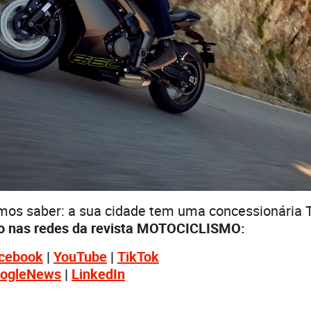
emos saber: a sua cidade tem uma concessionária
o nas redes da revista MOTOCICLISMO:
cebook
|
YouTube
|
TikTok
ogleNews
|
LinkedIn