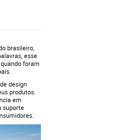
o brasileiro,
alavras, esse
, quando foram
aís.
 de design
eus produtos.
ência em
o suporte
onsumidores.