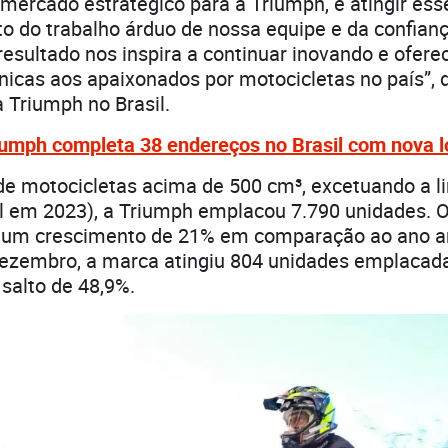
 mercado estratégico para a Triumph, e atingir es
o do trabalho árduo de nossa equipe e da confian
 resultado nos inspira a continuar inovando e ofer
nicas aos apaixonados por motocicletas no país”,
a Triumph no Brasil.
iumph completa 38 endereços no Brasil com nova 
e motocicletas acima de 500 cm³, excetuando a li
l em 2023), a Triumph emplacou 7.790 unidades. O
 um crescimento de 21% em comparação ao ano an
ezembro, a marca atingiu 804 unidades emplacad
salto de 48,9%.