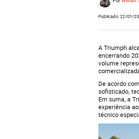
Por
Willian 
Publicado: 22/01/2
A Triumph alca
encerrando 20
volume repres
comercializada
De acordo com 
sofisticado, t
Em suma, a Tr
experiência ao
técnico especi