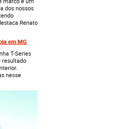
se marco é um
ça dos nossos
ecendo
 destaca Renato
loja em MG
nha T-Series
 resultado
terior.
as nesse