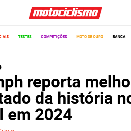
CIAIS
TESTES
COMPETIÇÕES
MOTO DE OURO
BANCA
mph reporta melho
tado da história n
il em 2024