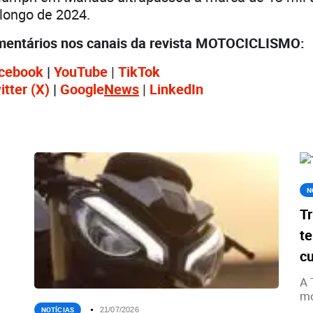
longo de 2024.
mentários nos canais da revista MOTOCICLISMO:
cebook
|
YouTube
|
TikTok
itter
(X)
|
Google
News
|
LinkedIn
N
Tr
te
c
A 
mo
NOTÍCIAS
21/07/2026