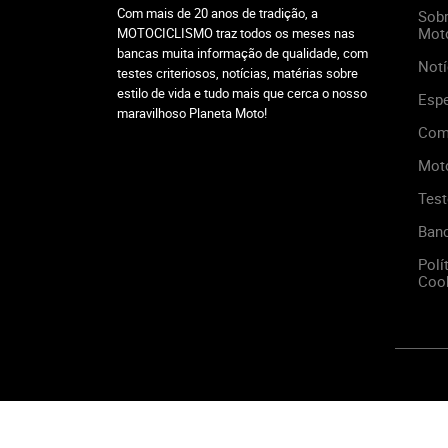
Com mais de 20 anos de tradição, a
Sobr
Mot
MOTOCICLISMO traz todos os meses nas
bancas muita informação de qualidade, com
Notí
testes criteriosos, notícias, matérias sobre
estilo de vida e tudo mais que cerca o nosso
Espe
maravilhoso Planeta Moto!
Com
Mot
Test
Ban
Polí
Cook