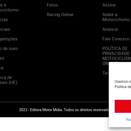
e a
Fotos
Assine
ociclismo
Racing Online
Sobre a
cias
Motociclismo
ciais
Anuncie
petições
Fale Conosco
o de ouro
POLÍTICA DE
PRIVACIDADE
es
MOTOCICLIS
ONLINE
ca
Termos de Us
tica de
Usamos co
ies (UE)
Política d
2023 - Editora Motor Midia. Todos os direitos reservados.
Pol