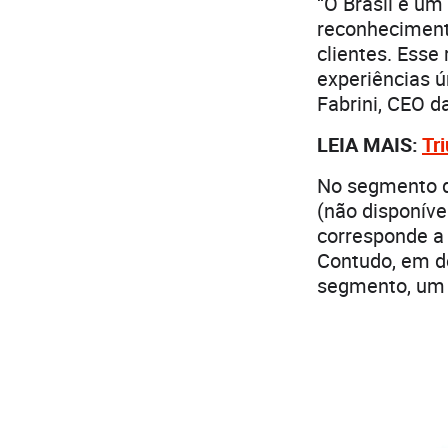
“O Brasil é um
reconheciment
clientes. Esse
experiências ú
Fabrini, CEO d
LEIA MAIS:
Tr
No segmento d
(não disponíve
corresponde a
Contudo, em d
segmento, um 