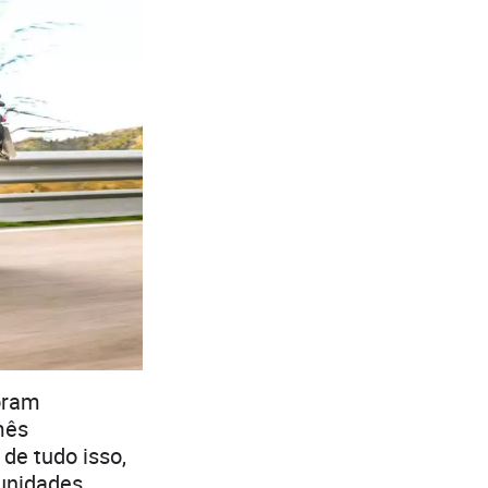
oram
mês
de tudo isso,
 unidades