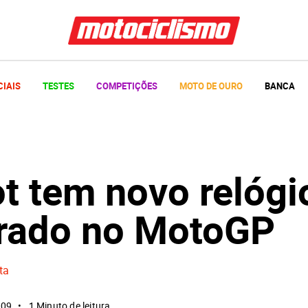
CIAIS
TESTES
COMPETIÇÕES
MOTO DE OURO
BANCA
t tem novo relógi
irado no MotoGP
ta
009
1 Minuto de leitura