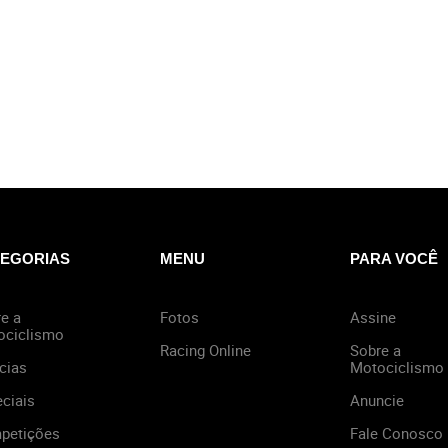
EGORIAS
MENU
PARA VOCÊ
e a
Fotos
Assine
ociclismo
Racing Online
Sobre a
cias
Motociclismo
ciais
Anuncie
petições
Fale Conosco