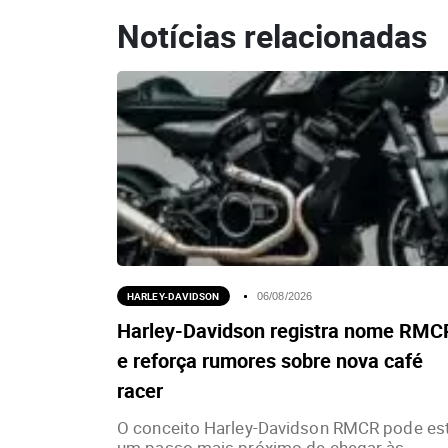
Notícias relacionadas
HARLEY-DAVIDSON
06/08/2026
Harley-Davidson registra nome RMC
e reforça rumores sobre nova café
racer
O conceito Harley-Davidson RMCR pode es
um passo mais próximo de chegar às...