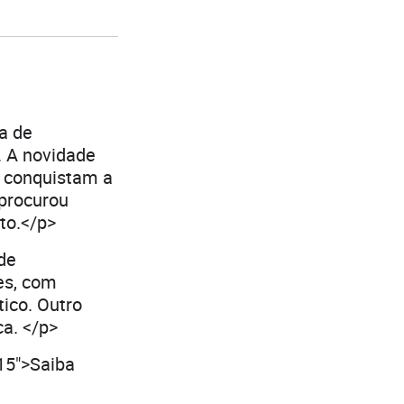
a de
. A novidade
e conquistam a
 procurou
to.</p>
de
es, com
tico. Outro
a. </p>
15">Saiba