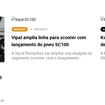
MERCADO
K
06/08/2026
Vipal amplia linha para scooter com
K
lançamento do pneu SC100
de
A Vipal Borrachas vai ampliar sua atuação no
A 
segmento scooter com o lançamento...
Z6
R
tar