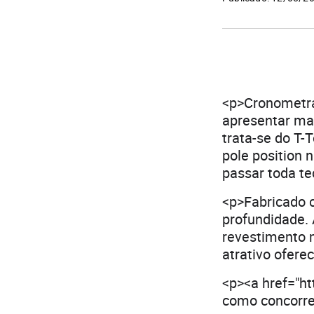
<p>Cronometra
apresentar ma
trata-se do T-
pole position 
passar toda te
<p>Fabricado c
profundidade. 
revestimento n
atrativo ofere
<p><a href="h
como concorrer