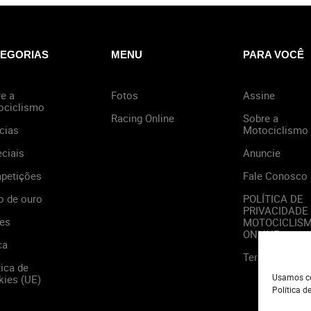
EGORIAS
MENU
PARA VOCÊ
e a
Fotos
Assine
ociclismo
Racing Online
Sobre a
cias
Motociclismo
ciais
Anuncie
petições
Fale Conosco
o de ouro
POLÍTICA DE
PRIVACIDADE
es
MOTOCICLIS
ONLINE
ca
Termos de Us
tica de
Usamos co
ies (UE)
Política d