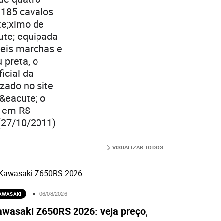
 185 cavalos
te;ximo de
ute; equipada
 seis marchas e
 preta, o
icial da
izado no site
 &eacute; o
; em R$
 (27/10/2011)
VISUALIZAR TODOS
AWASAKI
06/08/2026
awasaki Z650RS 2026: veja preço,