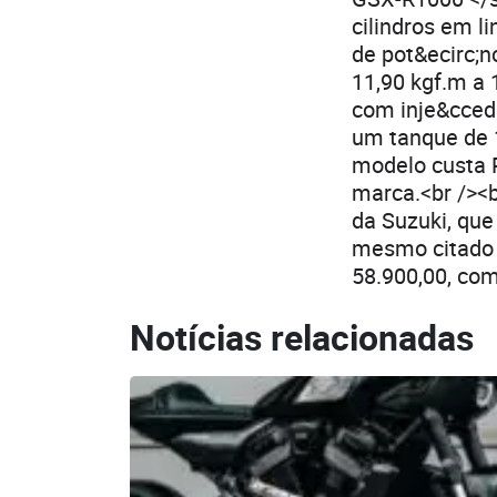
cilindros em l
de pot&ecirc;
11,90 kgf.m a
com inje&ccedi
um tanque de 1
modelo custa R
marca.<br /><b
da Suzuki, que
mesmo citado 
58.900,00, com
Notícias relacionadas