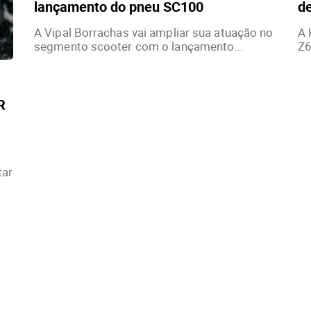
lançamento do pneu SC100
de
A Vipal Borrachas vai ampliar sua atuação no
A 
segmento scooter com o lançamento...
Z6
R
tar