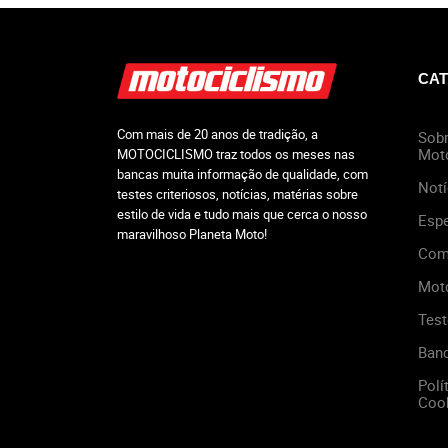
CAT
Com mais de 20 anos de tradição, a
Sobr
Mot
MOTOCICLISMO traz todos os meses nas
bancas muita informação de qualidade, com
Notí
testes criteriosos, notícias, matérias sobre
estilo de vida e tudo mais que cerca o nosso
Espe
maravilhoso Planeta Moto!
Com
Mot
Test
Ban
Polí
Cook