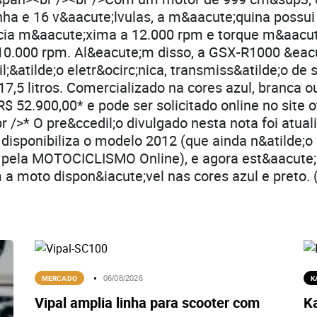
inha e 16 v&aacute;lvulas, a m&aacute;quina possui
ncia m&aacute;xima a 12.000 rpm e torque m&aacu
 10.000 rpm. Al&eacute;m disso, a GSX-R1000 &eac
l;&atilde;o eletr&ocirc;nica, transmiss&atilde;o de
7,5 litros. Comercializado na cores azul, branca ou
$ 52.900,00* e pode ser solicitado online no site of
r />* O pre&ccedil;o divulgado nesta nota foi atual
 disponibiliza o modelo 2012 (que ainda n&atilde;o
pela MOTOCICLISMO Online), e agora est&aacute
 a moto dispon&iacute;vel nas cores azul e preto.
MERCADO
K
06/08/2026
Vipal amplia linha para scooter com
K