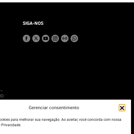
SIGA-NOS
 –
MO
Gerenciar consentimento
o
okies para melhorar sua navegação. Ao aceitar, você concorda com nossa
e Privacidade.