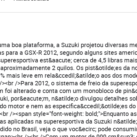
ma boa plataforma, a Suzuki projetou diversas me
as para a GSX-R 2012, segundo alguns sites ameri
superesportiva est&aacute; cerca de 4,5 libras mais
 aproximadamente 2 quilos. Os pist&otilde;es da 
1% mais leve em rela&ccedil;&atilde;o aos dos mod
 /><br />Para 2012, o sistema de freio da superesp
 foi alterado e conta com um monobloco de pin&c
ki, por&eacute;m, n&atilde;o divulgou detalhes so
 do motor e nem as especifica&ccedil;&otilde;es 
<br /><span style="font-weight: bold;">Enquanto as
s aplicadas na superesportiva da Suzuki n&atilde
ido no Brasil, veja o que voc&ecirc; pode consumir
pan><br /><br />Com um motor de 999 cm&sup3; 