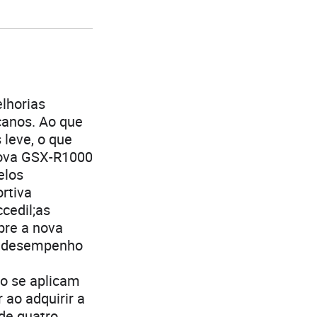
lhorias
canos. Ao que
 leve, o que
nova GSX-R1000
elos
ortiva
cedil;as
bre a nova
do desempenho
;o se aplicam
 ao adquirir a
de quatro