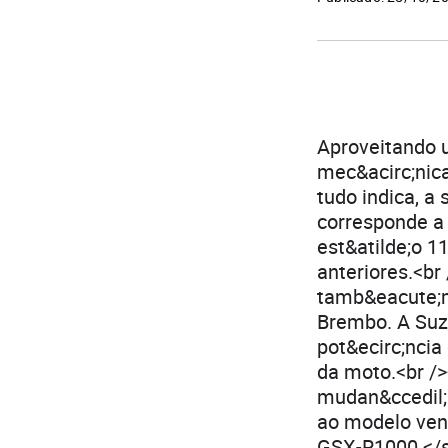
Aproveitando u
mec&acirc;nic
tudo indica, a 
corresponde a
est&atilde;o 1
anteriores.<br
tamb&eacute;m
Brembo. A Suzu
pot&ecirc;ncia
da moto.<br />
mudan&ccedil;a
ao modelo vend
GSX-R1000 </s