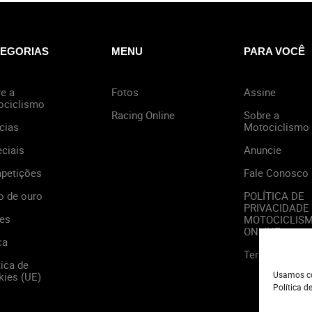
EGORIAS
MENU
PARA VOCÊ
e a
Fotos
Assine
ociclismo
Racing Online
Sobre a
cias
Motociclismo
ciais
Anuncie
petições
Fale Conosco
o de ouro
POLÍTICA DE
PRIVACIDADE
es
MOTOCICLIS
ONLINE
ca
Termos de Us
tica de
Usamos co
ies (UE)
Política d