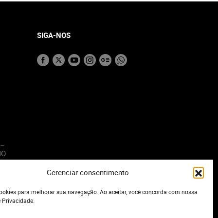
SIGA-NOS
 –
MO
Gerenciar consentimento
o
okies para melhorar sua navegação. Ao aceitar, você concorda com nossa
e Privacidade.