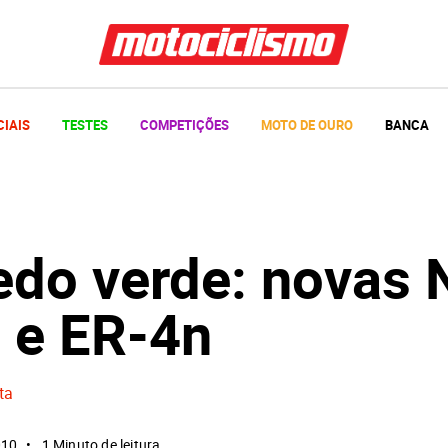
CIAIS
TESTES
COMPETIÇÕES
MOTO DE OURO
BANCA
edo verde: novas 
 e ER-4n
ta
010
1 Minuto de leitura