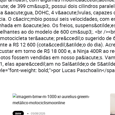
ute; de 399 cm&sup3;, possui dois cilindros paral
a &aacute;gua, DOHC, 4 v&aacute;lvulas, capazes 
cia. O c&acirc;mbio possui seis velocidades, com
nhada em &oacute;leo. Os freios, suspens&otilde;e
melhantes ao do modelo de 600 cm&sup3;. <br /><b
 motocicleta ter&aacute; pre&ccedil;o sugerido de 
ente a R$ 12 600 (cota&ccedil;&atilde;o do dia). Ac
custar em torno de R$ 18 000 e, a Ninja 400R ao r
motos fossem vendidas em nosso pa&iacute;s. Vamo
11, elas apare&ccedil;am no Sal&atilde;o de S&atilde
yle="font-weight: bold;">por Lucas Paschoalin</sp
BMW
05/08/2026