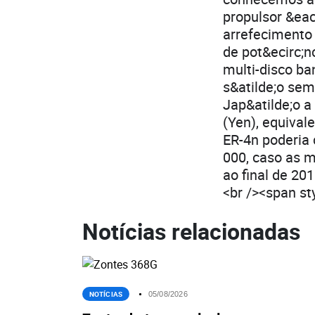
propulsor &eac
arrefecimento 
de pot&ecirc;n
multi-disco ba
s&atilde;o se
Jap&atilde;o a
(Yen), equival
ER-4n poderia 
000, caso as 
ao final de 20
<br /><span st
Notícias relacionadas
NOTÍCIAS
05/08/2026