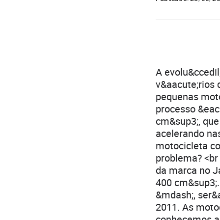
A evolu&ccedil
v&aacute;rios 
pequenas moto
processo &eacu
cm&sup3;, que 
acelerando nas
motocicleta c
problema? <br 
da marca no Ja
400 cm&sup3;.
&mdash;, ser&a
2011. As moto
conhecemos aq