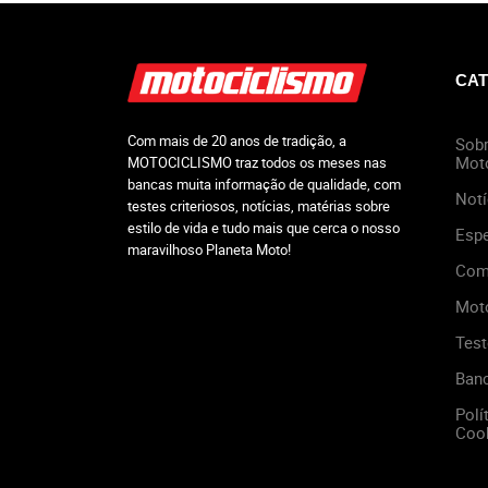
CAT
Com mais de 20 anos de tradição, a
Sobr
Mot
MOTOCICLISMO traz todos os meses nas
bancas muita informação de qualidade, com
Notí
testes criteriosos, notícias, matérias sobre
estilo de vida e tudo mais que cerca o nosso
Espe
maravilhoso Planeta Moto!
Com
Mot
Test
Ban
Polí
Cook