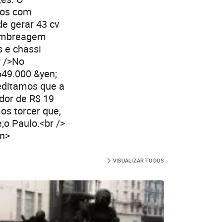
elos com
de gerar 43 cv
 embreagem
s e chassi
r />No
649.000 &yen;
reditamos que a
edor de R$ 19
s torcer que,
;o Paulo.<br />
an>
VISUALIZAR TODOS