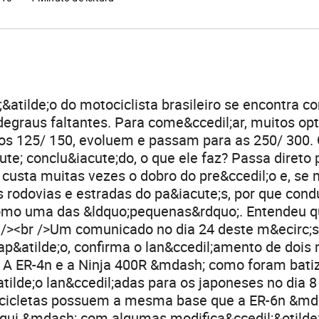
;&atilde;o do motociclista brasileiro se encontra c
degraus faltantes. Para come&ccedil;ar, muitos op
s 125/ 150, evoluem e passam para as 250/ 300.
te; conclu&iacute;do, o que ele faz? Passa direto
custa muitas vezes o dobro do pre&ccedil;o e, se
 rodovias e estradas do pa&iacute;s, por que cond
omo uma das &ldquo;pequenas&rdquo;. Entendeu qu
/><br />Um comunicado no dia 24 deste m&ecirc;s, 
p&atilde;o, confirma o lan&ccedil;amento de dois
 A ER-4n e a Ninja 400R &mdash; como foram bati
tilde;o lan&ccedil;adas para os japoneses no dia 8
cicletas possuem a mesma base que a ER-6n &md
ui &mdash; com algumas modifica&ccedil;&otilde;