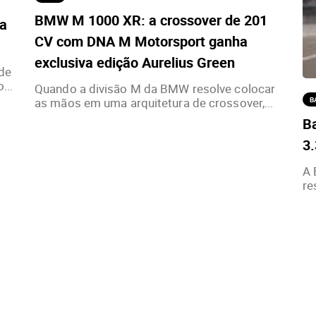
BMW M 1000 XR: a crossover de 201
ia
CV com DNA M Motorsport ganha
exclusiva edição Aurelius Green
de
...
Quando a divisão M da BMW resolve colocar
as mãos em uma arquitetura de crossover,...
B
Ba
3
A 
re