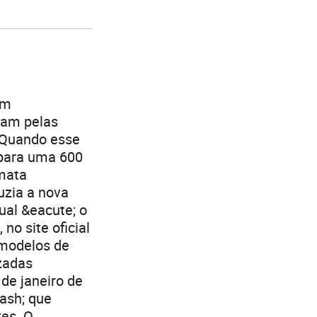
om
tam pelas
 Quando esse
 para uma 600
 mata
uzia a nova
al &eacute; o
no site oficial
 modelos de
zadas
 de janeiro de
ash; que
es. O