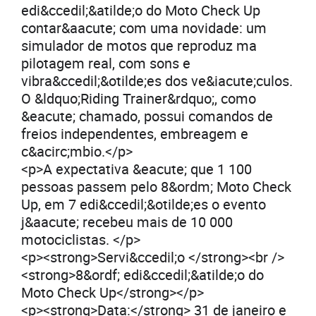
edi&ccedil;&atilde;o do Moto Check Up
contar&aacute; com uma novidade: um
simulador de motos que reproduz ma
pilotagem real, com sons e
vibra&ccedil;&otilde;es dos ve&iacute;culos.
O &ldquo;Riding Trainer&rdquo;, como
&eacute; chamado, possui comandos de
freios independentes, embreagem e
c&acirc;mbio.</p>
<p>A expectativa &eacute; que 1 100
pessoas passem pelo 8&ordm; Moto Check
Up, em 7 edi&ccedil;&otilde;es o evento
j&aacute; recebeu mais de 10 000
motociclistas. </p>
<p><strong>Servi&ccedil;o </strong><br />
<strong>8&ordf; edi&ccedil;&atilde;o do
Moto Check Up</strong></p>
<p><strong>Data:</strong> 31 de janeiro e