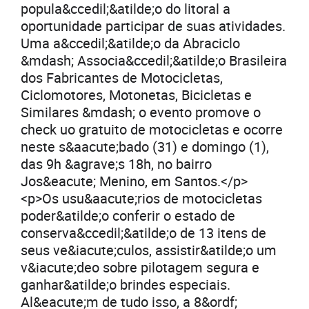
popula&ccedil;&atilde;o do litoral a
oportunidade participar de suas atividades.
Uma a&ccedil;&atilde;o da Abraciclo
&mdash; Associa&ccedil;&atilde;o Brasileira
dos Fabricantes de Motocicletas,
Ciclomotores, Motonetas, Bicicletas e
Similares &mdash; o evento promove o
check uo gratuito de motocicletas e ocorre
neste s&aacute;bado (31) e domingo (1),
das 9h &agrave;s 18h, no bairro
Jos&eacute; Menino, em Santos.</p>
<p>Os usu&aacute;rios de motocicletas
poder&atilde;o conferir o estado de
conserva&ccedil;&atilde;o de 13 itens de
seus ve&iacute;culos, assistir&atilde;o um
v&iacute;deo sobre pilotagem segura e
ganhar&atilde;o brindes especiais.
Al&eacute;m de tudo isso, a 8&ordf;