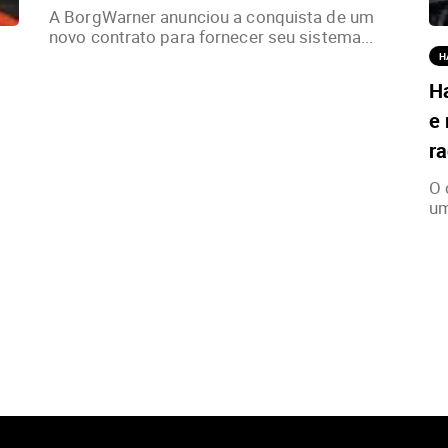
A BorgWarner anunciou a conquista de um
novo contrato para fornecer seu sistema...
H
H
e 
ra
O 
um