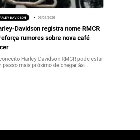
ARLEY-DAVIDSON
06/08/2026
arley-Davidson registra nome RMCR
reforça rumores sobre nova café
cer
conceito Harley-Davidson RMCR pode estar
 passo mais próximo de chegar às...