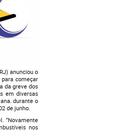
(RJ) anunciou o
a para começar
ta da greve dos
s em diversas
mana. durante o
02 de junho.
el. “Novamente
bustíveis nos