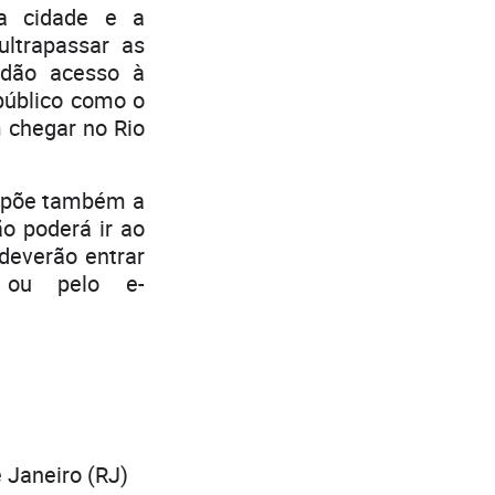
da cidade e a
ltrapassar as
 dão acesso à
público como o
m chegar no Rio
ropõe também a
ão poderá ir ao
deverão entrar
 ou pelo e-
 Janeiro (RJ)