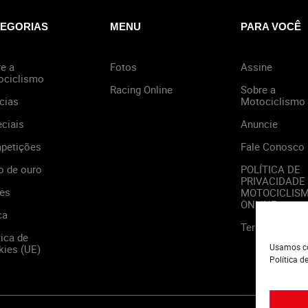
EGORIAS
MENU
PARA VOCÊ
e a
Fotos
Assine
ociclismo
Racing Online
Sobre a
cias
Motociclismo
ciais
Anuncie
petições
Fale Conosco
o de ouro
POLÍTICA DE
PRIVACIDADE
es
MOTOCICLIS
ONLINE
ca
Termos de Us
tica de
Usamos co
ies (UE)
Política d