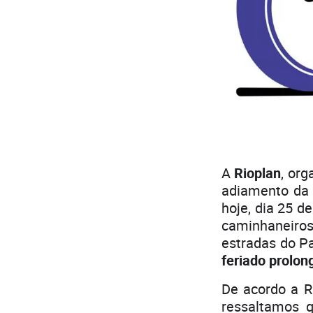
A
Rioplan
, or
adiamento da 
hoje, dia 25 d
caminhaneiro
estradas do Pa
feriado prolon
De acordo a R
ressaltamos 