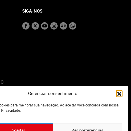
SIGA-NOS
 –
MO
Gerenciar consentimento
o
okies para melhorar sua navegação. Ao aceitar, você concorda com nossa
e Privacidade.
Aceitar
Ver preferências