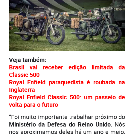
Veja também:
Brasil vai receber edição limitada da
Classic 500
Royal Enfield paraquedista é roubada na
Inglaterra
Royal Enfield Classic 500: um passeio de
volta para o futuro
“Foi muito importante trabalhar próximo do
Ministério da Defesa do Reino Unido
. Nós
nos aproximamos deles há um ano e meio,