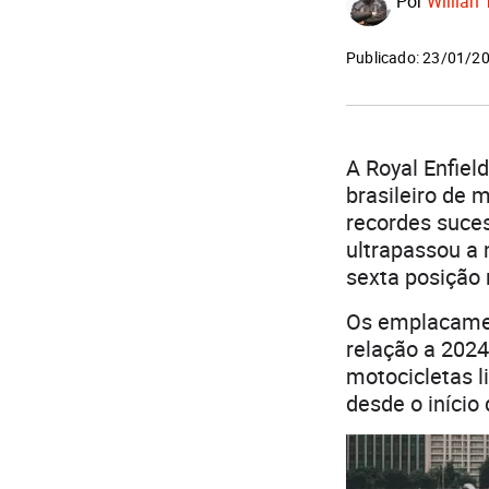
Por
Willian 
Publicado: 23/01/2
A Royal Enfie
brasileiro de 
recordes suce
ultrapassou a 
sexta posição 
Os emplacamen
relação a 202
motocicletas l
desde o início