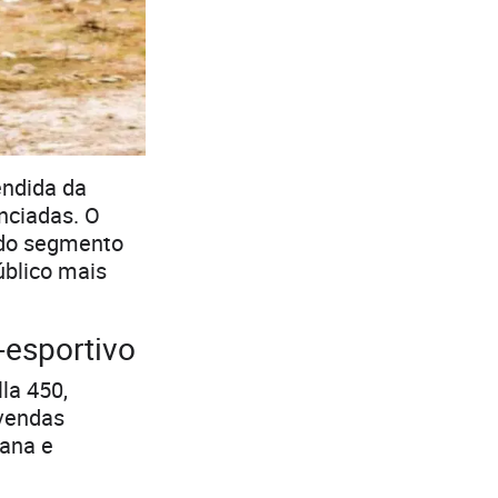
endida da
enciadas. O
 do segmento
úblico mais
-esportivo
la 450,
 vendas
bana e