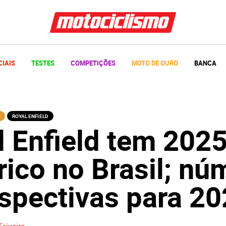
CIAIS
TESTES
COMPETIÇÕES
MOTO DE OURO
BANCA
ROYAL ENFIELD
l Enfield tem 202
rico no Brasil; n
rspectivas para 2