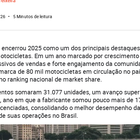
Teixeira
026
5 Minutos de leitura
ld encerrou 2025 como um dos principais destaque
motocicletas. Em um ano marcado por crescimento
ssivos de vendas e forte engajamento da comunid
marca de 80 mil motocicletas em circulação no paí
no ranking nacional de market share.
tos somaram 31.077 unidades, um avanço super
4, ano em que a fabricante somou pouco mais de 1
icenciadas, consolidando o melhor desempenho da 
 de suas operações no Brasil.