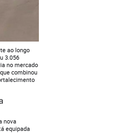
te ao longo
u 3.056
ria no mercado
, que combinou
ortalecimento
a
a nova
tá equipada