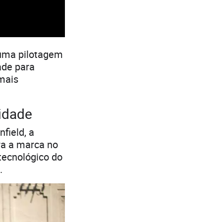
 uma pilotagem
ade para
mais
tidade
field, a
ra a marca no
tecnológico do
.