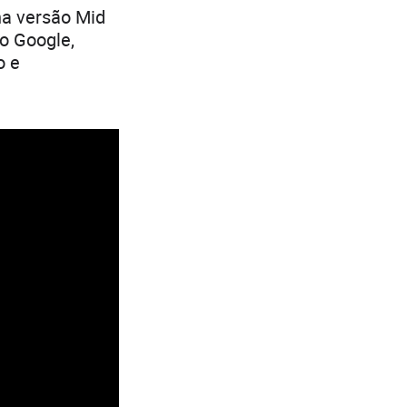
na versão Mid
o Google,
o e