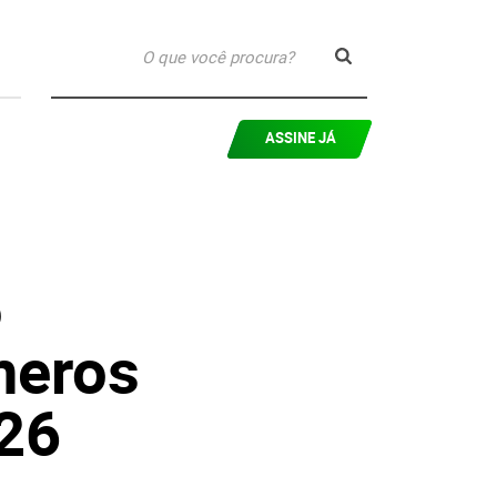
ASSINE JÁ
5
úmeros
026