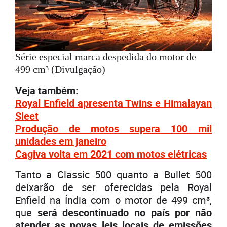
Série especial marca despedida do motor de
499 cm³ (Divulgação)
Veja também:
Royal Enfield apresenta Twins e Himalayan
Sleet
Produção de motos supera 100 mil
unidades em janeiro
Cagiva volta em 2021 com motos elétricas
Tanto a Classic 500 quanto a Bullet 500
deixarão de ser oferecidas pela Royal
Enfield na Índia com o motor de 499 cm³,
que
será descontinuado no país por não
atender as novas leis locais de emissões