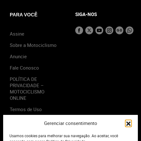
SIGA-NOS
PARA VOCÊ
Assine
Sobre a Motociclismo
Anuncie
Fale Conosco
POLÍTICA DE
PRIVACIDADE –
MOTOCICLISMO
ONLINE
Termos de Uso
Gerenciar consentimento
Usamos cookies para melhorar sua navegação. Ao aceitar, você
2023 - Editora Motor Midia. Todos os direitos reservados.