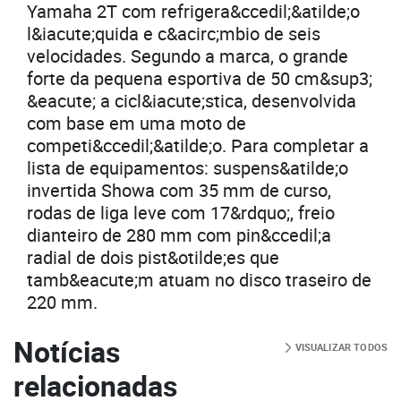
Yamaha 2T com refrigera&ccedil;&atilde;o
l&iacute;quida e c&acirc;mbio de seis
velocidades. Segundo a marca, o grande
forte da pequena esportiva de 50 cm&sup3;
&eacute; a cicl&iacute;stica, desenvolvida
com base em uma moto de
competi&ccedil;&atilde;o. Para completar a
lista de equipamentos: suspens&atilde;o
invertida Showa com 35 mm de curso,
rodas de liga leve com 17&rdquo;, freio
dianteiro de 280 mm com pin&ccedil;a
radial de dois pist&otilde;es que
tamb&eacute;m atuam no disco traseiro de
220 mm.
Notícias
VISUALIZAR TODOS
relacionadas