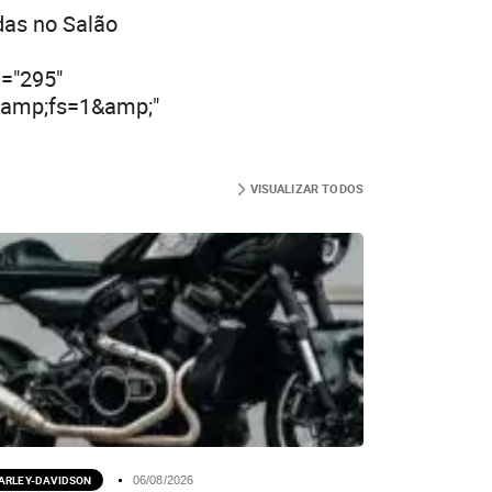
das no Salão
t="295"
&amp;fs=1&amp;"
VISUALIZAR TODOS
ARLEY-DAVIDSON
06/08/2026