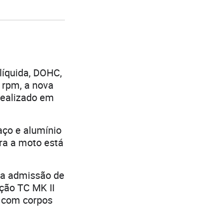
líquida, DOHC,
0 rpm, a nova
realizado em
aço e alumínio
ra a moto está
 a admissão de
ção TC MK II
a com corpos