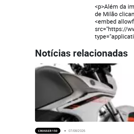
<p>Além da ima
de Milão clica
<embed allowfu
src="https:/
type="applica
Notícias relacionadas
CROSSER 150
07/08/2026