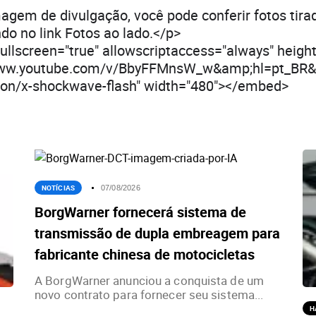
gem de divulgação, você pode conferir fotos tira
ndo no link Fotos ao lado.</p>
llscreen="true" allowscriptaccess="always" heigh
/www.youtube.com/v/BbyFFMnsW_w&amp;hl=pt_BR
tion/x-shockwave-flash" width="480"></embed>
NOTÍCIAS
07/08/2026
BorgWarner fornecerá sistema de
transmissão de dupla embreagem para
fabricante chinesa de motocicletas
A BorgWarner anunciou a conquista de um
novo contrato para fornecer seu sistema...
H