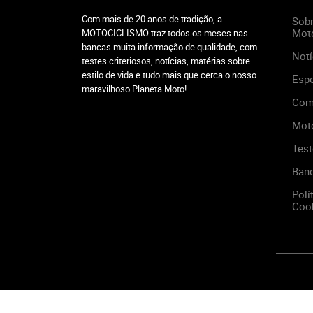
Com mais de 20 anos de tradição, a
Sobr
Mot
MOTOCICLISMO traz todos os meses nas
bancas muita informação de qualidade, com
Notí
testes criteriosos, notícias, matérias sobre
estilo de vida e tudo mais que cerca o nosso
Espe
maravilhoso Planeta Moto!
Com
Mot
Test
Ban
Polí
Cook