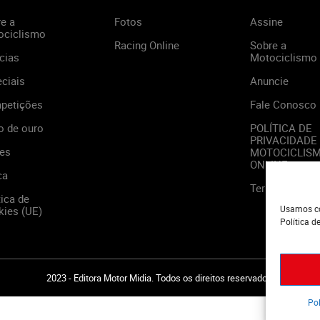
e a
Fotos
Assine
ociclismo
Racing Online
Sobre a
cias
Motociclismo
ciais
Anuncie
petições
Fale Conosco
o de ouro
POLÍTICA DE
PRIVACIDADE
es
MOTOCICLIS
ONLINE
ca
Termos de Us
tica de
Usamos co
ies (UE)
Política d
2023 - Editora Motor Midia. Todos os direitos reservados.
Pol