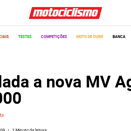
CIAIS
TESTES
COMPETIÇÕES
MOTO DE OURO
BANCA
lada a nova MV A
000
ta
009
1 Minuto de leitura