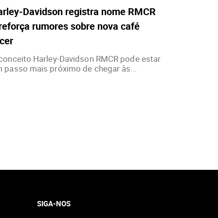
arley-Davidson registra nome RMCR
reforça rumores sobre nova café
cer
conceito Harley-Davidson RMCR pode estar
 passo mais próximo de chegar às...
SIGA-NOS