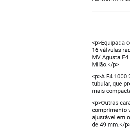
<p>Equipada co
16 válvulas ra
MV Agusta F4 
Milão.</p>
<p>A F4 1000 
tubular, que p
mais compacta
<p>Outras car
comprimento va
ajustável em o
de 49 mm.</p