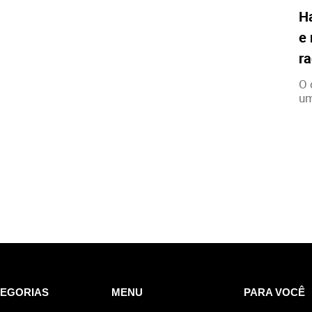
H
e 
ra
O 
um
EGORIAS
MENU
PARA VOCÊ