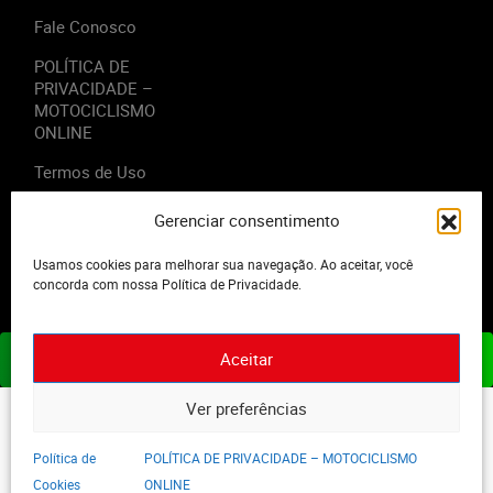
Fale Conosco
POLÍTICA DE
PRIVACIDADE –
MOTOCICLISMO
ONLINE
Termos de Uso
Gerenciar consentimento
Usamos cookies para melhorar sua navegação. Ao aceitar, você
2023 - Editora Motor Midia. Todos os direitos reservados.
concorda com nossa Política de Privacidade.
Aceitar
ASSINE JÁ
Ver preferências
Política de
POLÍTICA DE PRIVACIDADE – MOTOCICLISMO
Cookies
ONLINE