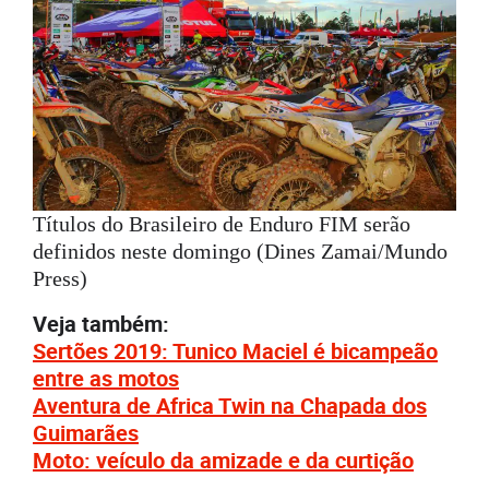
Títulos do Brasileiro de Enduro FIM serão
definidos neste domingo (Dines Zamai/Mundo
Press)
Veja também:
Sertões 2019: Tunico Maciel é bicampeão
entre as motos
Aventura de Africa Twin na Chapada dos
Guimarães
Moto: veículo da amizade e da curtição