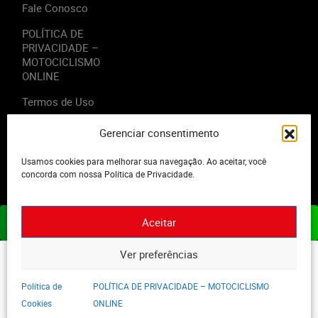
Fale Conosco
POLÍTICA DE
PRIVACIDADE –
MOTOCICLISMO
ONLINE
Termos de Uso
Gerenciar consentimento
Usamos cookies para melhorar sua navegação. Ao aceitar, você
2023 - Editora Motor Midia. Todos os direitos reservados.
concorda com nossa Política de Privacidade.
Aceitar
ASSINE JÁ
Ver preferências
Política de
POLÍTICA DE PRIVACIDADE – MOTOCICLISMO
Cookies
ONLINE