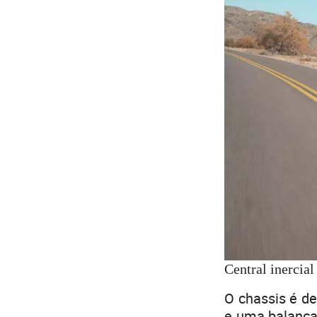
Central inercial
O chassis é d
e uma balança