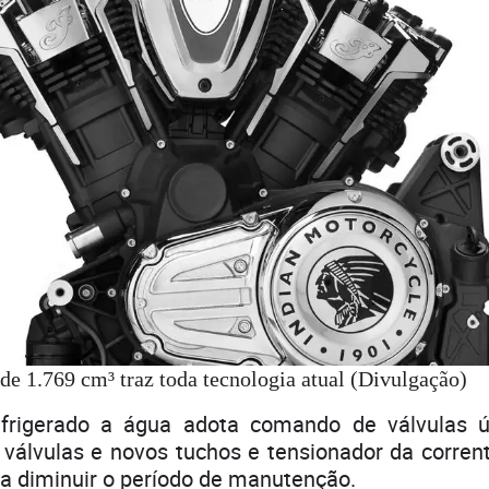
de 1.769 cm³ traz toda tecnologia atual (Divulgação)
efrigerado a água adota comando de válvulas 
 válvulas e novos tuchos e tensionador da corre
ra diminuir o período de manutenção.