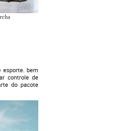
archa
e esporte. bem
ar controle de
arte do pacote