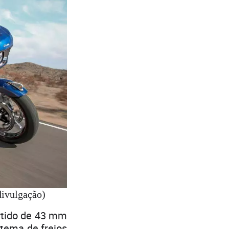
divulgação)
rtido de 43 mm
tema de freios