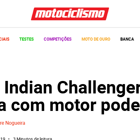
CIAIS
TESTES
COMPETIÇÕES
MOTO DE OURO
BANCA
 Indian Challenge
a com motor pode
re Nogueira
019
3 Minutos de leitura