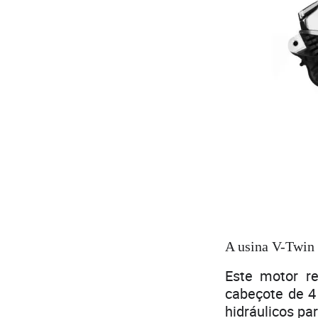
A usina V-Twin 
Este motor r
cabeçote de 4
hidráulicos pa