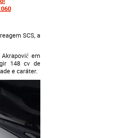
o!
.060
mbreagem SCS, a
o Akrapovič em
ngir 148 cv de
ade e caráter.