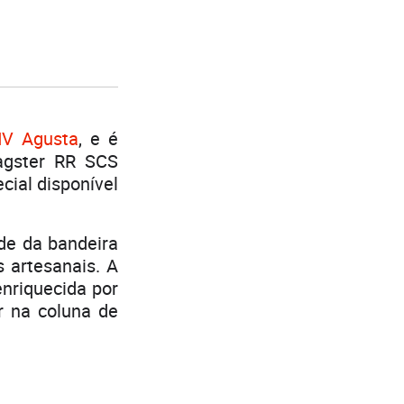
V Agusta
, e é
agster RR SCS
ial disponível
ade da bandeira
 artesanais. A
enriquecida por
r na coluna de