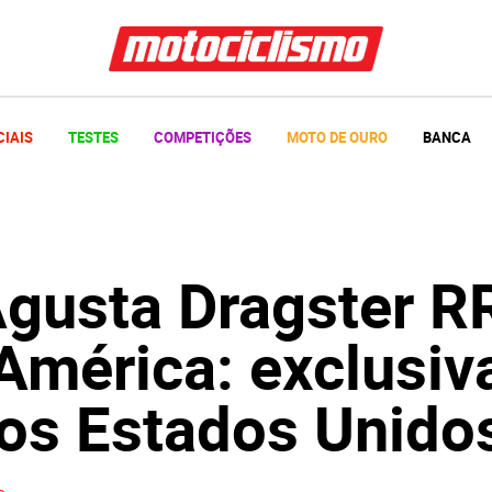
CIAIS
TESTES
COMPETIÇÕES
MOTO DE OURO
BANCA
gusta Dragster R
América: exclusiv
 os Estados Unido