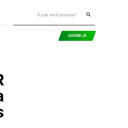
ASSINE JÁ
R
a
s