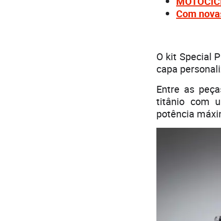
MOTOCICLI
Com novas
O kit Special 
capa personali
Entre as peça
titânio com u
potência máxim