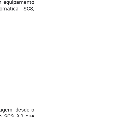
m equipamento
omática SCS,
nagem, desde o
m SCS 3.0 que