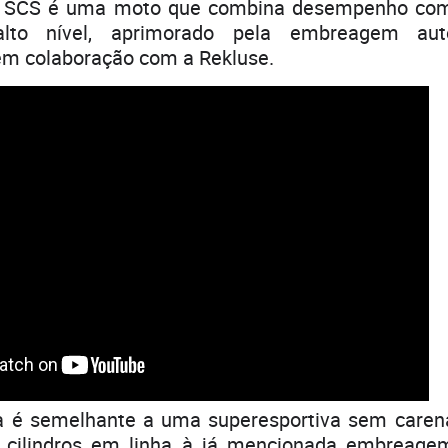
R SCS é uma moto que combina desempenho co
alto nível, aprimorado pela embreagem aut
em colaboração com a Rekluse.
a é semelhante a uma superesportiva sem care
s cilindros em linha à já mencionada embreage