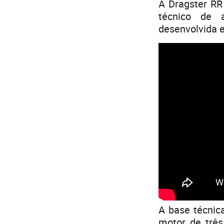
A Dragster R
técnico de 
desenvolvida 
A base técnic
motor de trê