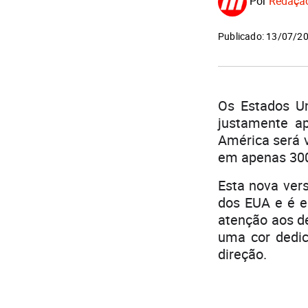
Por
Redaçã
Publicado: 13/07/2
Os Estados U
justamente a
América será 
em apenas 30
Esta nova vers
dos EUA e é e
atenção aos de
uma cor dedic
direção.