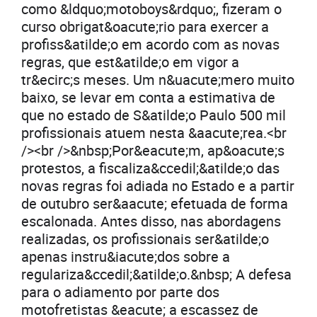
como &ldquo;motoboys&rdquo;, fizeram o
curso obrigat&oacute;rio para exercer a
profiss&atilde;o em acordo com as novas
regras, que est&atilde;o em vigor a
tr&ecirc;s meses. Um n&uacute;mero muito
baixo, se levar em conta a estimativa de
que no estado de S&atilde;o Paulo 500 mil
profissionais atuem nesta &aacute;rea.<br
/><br />&nbsp;Por&eacute;m, ap&oacute;s
protestos, a fiscaliza&ccedil;&atilde;o das
novas regras foi adiada no Estado e a partir
de outubro ser&aacute; efetuada de forma
escalonada. Antes disso, nas abordagens
realizadas, os profissionais ser&atilde;o
apenas instru&iacute;dos sobre a
regulariza&ccedil;&atilde;o.&nbsp; A defesa
para o adiamento por parte dos
motofretistas &eacute; a escassez de