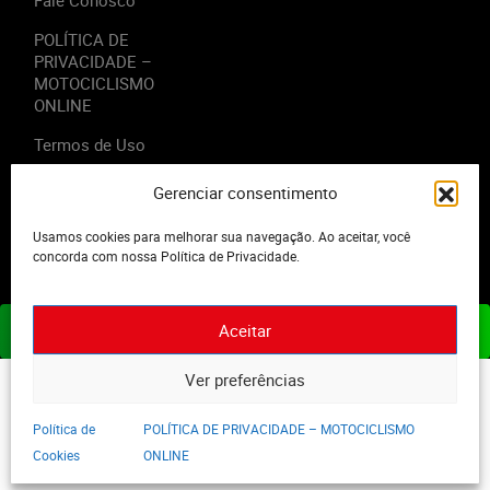
Fale Conosco
POLÍTICA DE
PRIVACIDADE –
MOTOCICLISMO
ONLINE
Termos de Uso
Gerenciar consentimento
Usamos cookies para melhorar sua navegação. Ao aceitar, você
2023 - Editora Motor Midia. Todos os direitos reservados.
concorda com nossa Política de Privacidade.
Aceitar
ASSINE JÁ
Ver preferências
Política de
POLÍTICA DE PRIVACIDADE – MOTOCICLISMO
Cookies
ONLINE