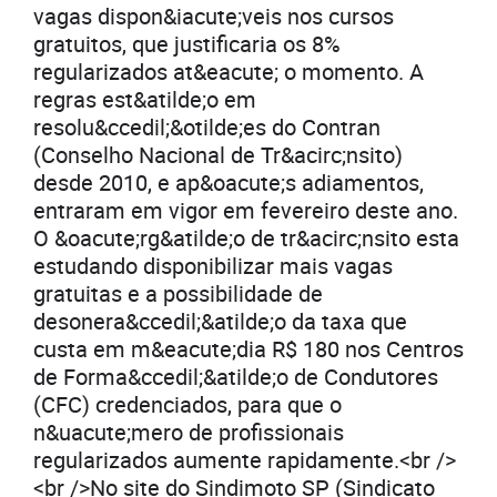
vagas dispon&iacute;veis nos cursos
gratuitos, que justificaria os 8%
regularizados at&eacute; o momento. A
regras est&atilde;o em
resolu&ccedil;&otilde;es do Contran
(Conselho Nacional de Tr&acirc;nsito)
desde 2010, e ap&oacute;s adiamentos,
entraram em vigor em fevereiro deste ano.
O &oacute;rg&atilde;o de tr&acirc;nsito esta
estudando disponibilizar mais vagas
gratuitas e a possibilidade de
desonera&ccedil;&atilde;o da taxa que
custa em m&eacute;dia R$ 180 nos Centros
de Forma&ccedil;&atilde;o de Condutores
(CFC) credenciados, para que o
n&uacute;mero de profissionais
regularizados aumente rapidamente.<br />
<br />No site do Sindimoto SP (Sindicato