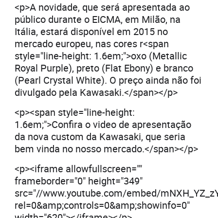
<p>A novidade, que será apresentada ao
público durante o EICMA, em Milão, na
Itália, estará disponível em 2015 no
mercado europeu, nas cores r<span
style="line-height: 1.6em;">oxo (Metallic
Royal Purple), preto (Flat Ebony) e branco
(Pearl Crystal White). O preço ainda não foi
divulgado pela Kawasaki.</span></p>
<p><span style="line-height:
1.6em;">Confira o video de apresentação
da nova custom da Kawasaki, que seria
bem vinda no nosso mercado.</span></p>
<p><iframe allowfullscreen=""
frameborder="0" height="349"
src="//www.youtube.com/embed/mNXH_YZ_z
rel=0&amp;controls=0&amp;showinfo=0"
width="620"></iframe></p>