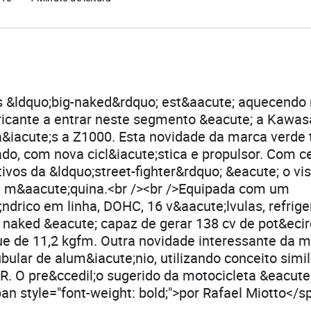
 &ldquo;big-naked&rdquo; est&aacute; aquecendo n
ricante a entrar neste segmento &eacute; a Kawas
a&iacute;s a Z1000. Esta novidade da marca verde 
ado, com nova cicl&iacute;stica e propulsor. Com c
tivos da &ldquo;street-fighter&rdquo; &eacute; o vi
a m&aacute;quina.<br /><br />Equipada com um
e;ndrico em linha, DOHC, 16 v&aacute;lvulas, refrig
 naked &eacute; capaz de gerar 138 cv de pot&ecir
e de 11,2 kgfm. Outra novidade interessante da m
bular de alum&iacute;nio, utilizando conceito simil
R. O pre&ccedil;o sugerido da motocicleta &eacute
pan style="font-weight: bold;">por Rafael Miotto</s