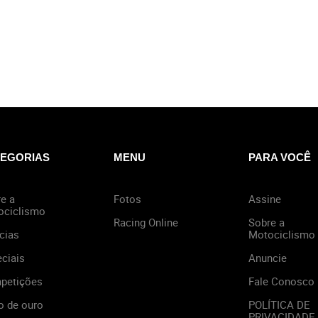
EGORIAS
MENU
PARA VOCÊ
e a
Fotos
Assine
ociclismo
Racing Online
Sobre a
cias
Motociclismo
ciais
Anuncie
petições
Fale Conosco
o de ouro
POLÍTICA DE
PRIVACIDADE