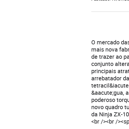
O mercado das
mais nova fab
de trazer ao p
conjunto alter
principais atra
arrebatador d
tetracil&iacut
&aacute;gua, a
poderoso torqu
novo quadro tu
da Ninja ZX-10
<br /><br /><s