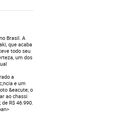
o Brasil. A
aki, que acaba
teve todo seu
erteza, um dos
sual
erado a
c;ncia e um
oto &eacute; o
ar ao chassi
; de R$ 46.990.
pan>