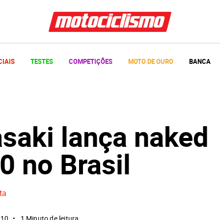
CIAIS
TESTES
COMPETIÇÕES
MOTO DE OURO
BANCA
saki lança naked
0 no Brasil
ta
010
1 Minuto de leitura