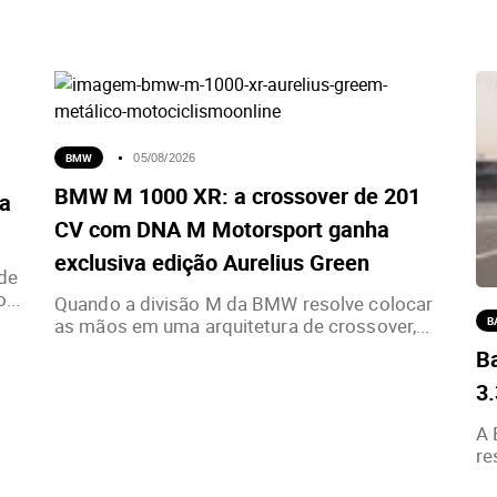
BMW
05/08/2026
BMW M 1000 XR: a crossover de 201
ia
CV com DNA M Motorsport ganha
exclusiva edição Aurelius Green
de
...
Quando a divisão M da BMW resolve colocar
as mãos em uma arquitetura de crossover,...
B
Ba
3
A 
re