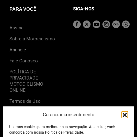
SIGA-NOS
PARA VOCÊ
Assine
Sobre a Motociclismo
Anuncie
Fale Conosco
POLÍTICA DE
PRIVACIDADE –
MOTOCICLISMO
ONLINE
Termos de Uso
Gerenciar consentimento
Usamos cookies para melhorar sua navegação. Ao aceitar, você
2023 - Editora Motor Midia. Todos os direitos reservados.
concorda com nossa Política de Privacidade.