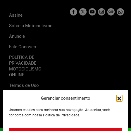
Assine
Sobre a Motociclismo
Anuncie
Fale Conosco
POLÍTICA DE
PRIVACIDADE –
MOTOCICLISMO
ONLINE
Termos de Uso
Gerenciar consentimento
Usamos cookies para melhorar sua navegação. Ao aceitar, você
2023 - Editora Motor Midia. Todos os direitos reservados.
concorda com nossa Política de Privacidade.