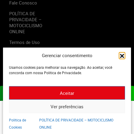
Fale Conosco
POLÍTICA DE
PRIVACIDADE –
MOTOCICLISMO
ONLINE
Termos de Uso
Gerenciar consentimento
Usamos cookies para melhorar sua navegação. Ao aceitar, você
2023 - Editora Motor Midia. Todos os direitos reservados.
concorda com nossa Política de Privacidade.
Aceitar
ASSINE JÁ
Ver preferências
Política de
POLÍTICA DE PRIVACIDADE – MOTOCICLISMO
Cookies
ONLINE