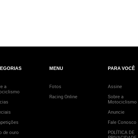
EGORIAS
MENU
PARA VOCÊ
e a
Fotos
Assine
ociclismo
Racing Online
Sobre a
cias
Motociclismo
ciais
Anuncie
petições
Fale Conosco
o de ouro
POLÍTICA DE
PRIVACIDADE