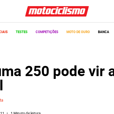
CIAIS
TESTES
COMPETIÇÕES
MOTO DE OURO
BANCA
uma 250 pode vir 
l
ta
011
1 Minuto de leitura