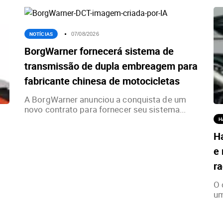
NOTÍCIAS
07/08/2026
BorgWarner fornecerá sistema de
transmissão de dupla embreagem para
fabricante chinesa de motocicletas
A BorgWarner anunciou a conquista de um
novo contrato para fornecer seu sistema...
H
H
e 
ra
O 
um