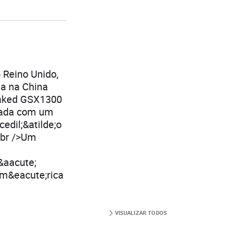
o Reino Unido,
da na China
naked GSX1300
pada com um
edil;&atilde;o
<br />Um
&aacute;
Am&eacute;rica
VISUALIZAR TODOS