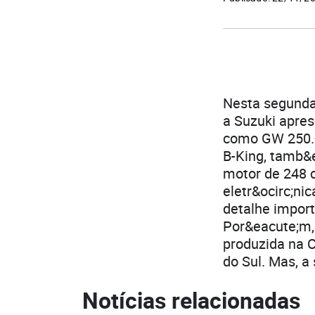
Nesta segunda-
a Suzuki apre
como GW 250.<
B-King, tamb&
motor de 248 c
eletr&ocirc;ni
detalhe importa
Por&eacute;m,
produzida na 
do Sul. Mas, a
Notícias relacionadas