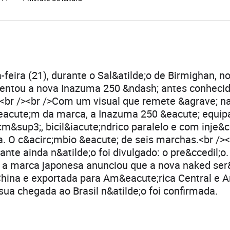
feira (21), durante o Sal&atilde;o de Birmighan, n
sentou a nova Inazuma 250 &ndash; antes conheci
br /><br />Com um visual que remete &agrave; 
eacute;m da marca, a Inazuma 250 &eacute; equi
m&sup3;, bicil&iacute;ndrico paralelo e com inje&cc
ca. O c&acirc;mbio &eacute; de seis marchas.<br />
nte ainda n&atilde;o foi divulgado: o pre&ccedil;o.
 a marca japonesa anunciou que a nova naked ser
China e exportada para Am&eacute;rica Central e 
 sua chegada ao Brasil n&atilde;o foi confirmada.