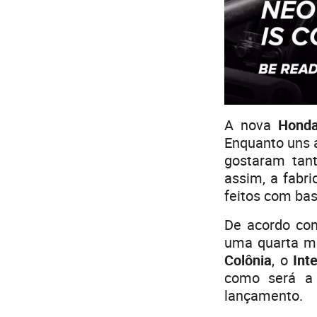
A nova
Hond
Enquanto uns 
gostaram tan
assim, a fabr
feitos com bas
De acordo com
uma quarta mo
Colônia
, o
Int
como será a
lançamento.