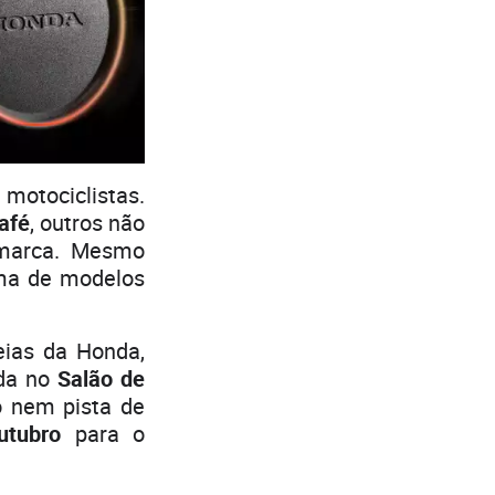
motociclistas.
afé
, outros não
 marca. Mesmo
ama de modelos
eias da Honda,
ada no
Salão de
o nem pista de
utubro
para o