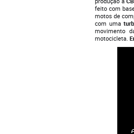
produção a
CB
feito com bas
motos de comp
com uma
tur
movimento da
motocicleta.
E