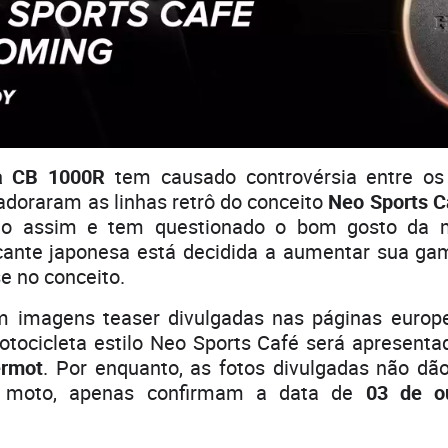
a CB 1000R
tem causado controvérsia entre os 
adoraram as linhas retrô do conceito
Neo Sports C
to assim e tem questionado o bom gosto da
icante japonesa está decidida a aumentar sua g
e no conceito.
 imagens teaser divulgadas nas páginas europ
tocicleta estilo Neo Sports Café será apresent
ermot
. Por enquanto, as fotos divulgadas não dã
 moto, apenas confirmam a data de
03 de o