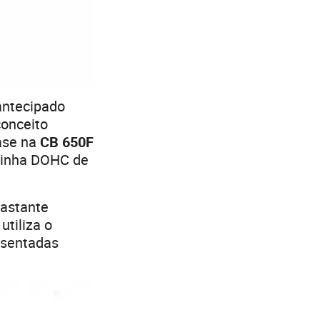
 antecipado
conceito
ase na
CB 650F
 linha DOHC de
bastante
tiliza o
esentadas