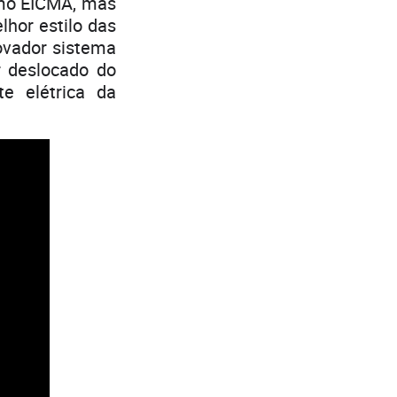
imo EICMA, mas
hor estilo das
ovador sistema
ar deslocado do
e elétrica da