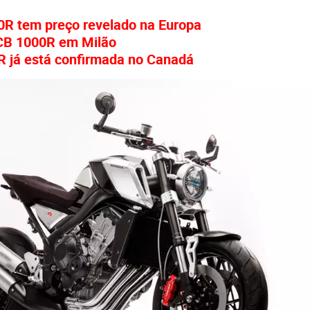
R tem preço revelado na Europa
CB 1000R em Milão
 já está confirmada no Canadá