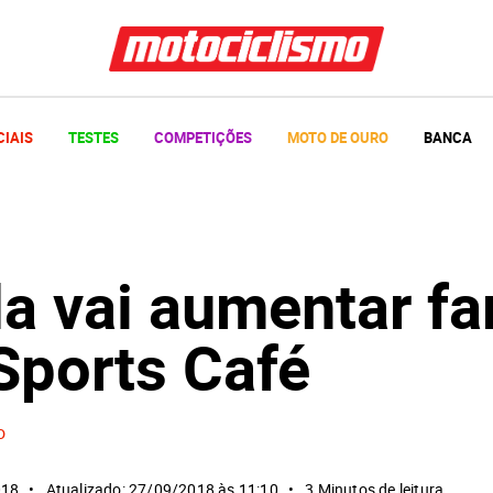
CIAIS
TESTES
COMPETIÇÕES
MOTO DE OURO
BANCA
a vai aumentar fa
Sports Café
o
018
Atualizado: 27/09/2018 às 11:10
3 Minutos de leitura