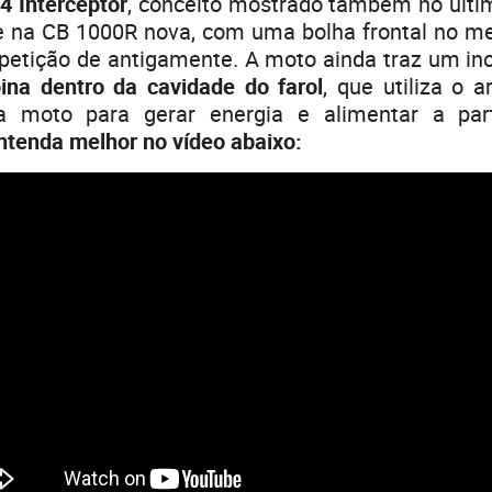
4 Interceptor
, conceito mostrado também no últ
e na CB 1000R nova, com uma bolha frontal no mel
etição de antigamente. A moto ainda traz um in
bina dentro da cavidade do farol
, que utiliza o 
 moto para gerar energia e alimentar a part
ntenda melhor no vídeo abaixo: