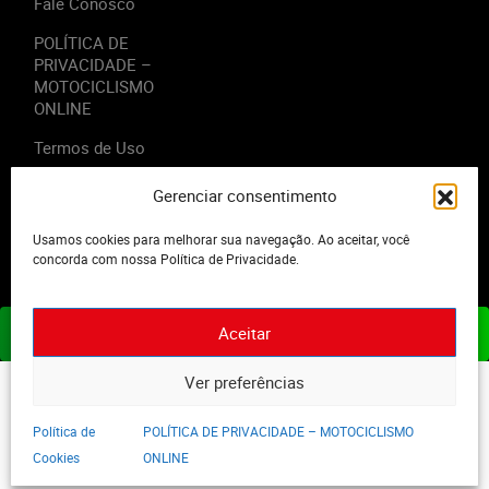
Fale Conosco
POLÍTICA DE
PRIVACIDADE –
MOTOCICLISMO
ONLINE
Termos de Uso
Gerenciar consentimento
Usamos cookies para melhorar sua navegação. Ao aceitar, você
2023 - Editora Motor Midia. Todos os direitos reservados.
concorda com nossa Política de Privacidade.
Aceitar
ASSINE JÁ
Ver preferências
Política de
POLÍTICA DE PRIVACIDADE – MOTOCICLISMO
Cookies
ONLINE