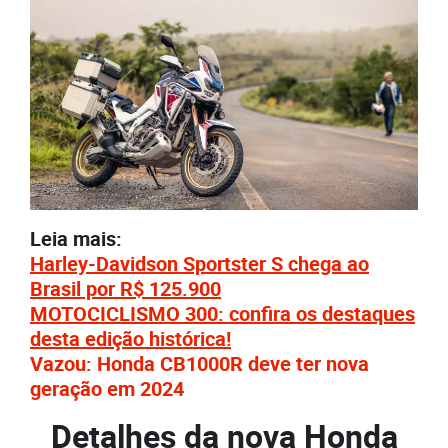
Leia mais:
Harley-Davidson Sportster S chega ao
Brasil por R$ 125.900
MOTOCICLISMO 300: confira os destaques
desta edição histórica!
Vazou: Honda CB1000R deve ter nova
geração em 2024
Detalhes da nova Honda