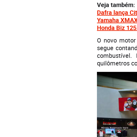
Veja também:
Dafra lança C
Yamaha XMAX t
Honda Biz 125
O novo motor
segue contand
combustível
quilômetros co