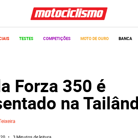
CIAIS
TESTES
COMPETIÇÕES
MOTO DE OURO
BANCA
a Forza 350 é
sentado na Tailând
Teixeira
020
3 Minutos de leitura