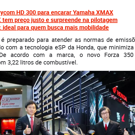
itycom HD 300 para encarar Yamaha XMAX
em preço justo e surpreende na pilotagem
: ideal para quem busca mais mobilidade
 é preparado para atender as normas de emissõ
o com a tecnologia eSP da Honda, que minimiz
. De acordo com a marca, o novo Forza 350 
m 3,22 litros de combustível.