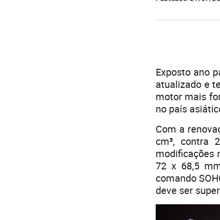
Exposto ano p
atualizado e 
motor mais fo
no país asiáti
Com a renovaç
cm³, contra 
modificações 
72 x 68,5 mm 
comando SOHC 
deve ser super