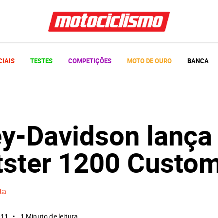
CIAIS
TESTES
COMPETIÇÕES
MOTO DE OURO
BANCA
ey-Davidson lança
tster 1200 Custo
ta
011
1 Minuto de leitura