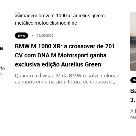
BMW
05/08/2026
BMW M 1000 XR: a crossover de 201
ia
CV com DNA M Motorsport ganha
exclusiva edição Aurelius Green
de
...
Quando a divisão M da BMW resolve colocar
as mãos em uma arquitetura de crossover,...
B
Ba
3
A 
re