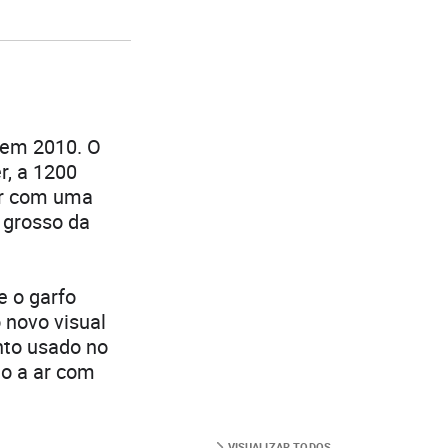
 em 2010. O
r, a 1200
ar com uma
 grosso da
e o garfo
 novo visual
nto usado no
do a ar com
VISUALIZAR TODOS