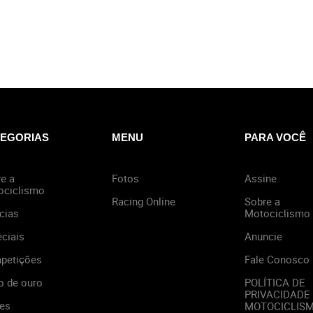
EGORIAS
MENU
PARA VOCÊ
e a
Fotos
Assine
ociclismo
Racing Online
Sobre a
cias
Motociclismo
ciais
Anuncie
petições
Fale Conosco
o de ouro
POLÍTICA DE
PRIVACIDADE
es
MOTOCICLIS