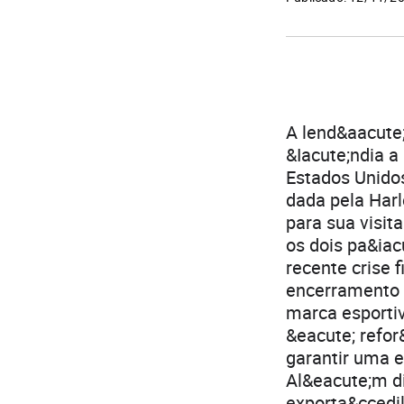
A lend&aacute;
&Iacute;ndia a
Estados Unidos 
dada pela Har
para sua visit
os dois pa&iac
recente crise 
encerramento d
marca esportiv
&eacute; refor
garantir uma 
Al&eacute;m di
exporta&ccedil