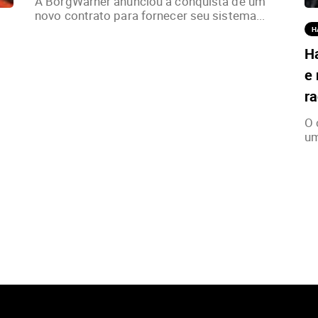
A BorgWarner anunciou a conquista de um
novo contrato para fornecer seu sistema...
H
H
e 
ra
O 
um