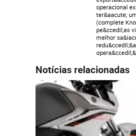
operacional ex
ter&aacute; u
(complete Kno
pe&ccedil;as v
melhor sa&iac
redu&ccedil;&a
opera&ccedil;
Notícias relacionadas