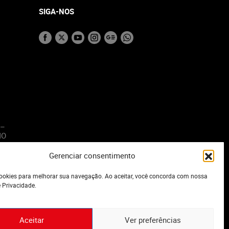
SIGA-NOS
 –
MO
Gerenciar consentimento
o
okies para melhorar sua navegação. Ao aceitar, você concorda com nossa
e Privacidade.
Aceitar
Ver preferências