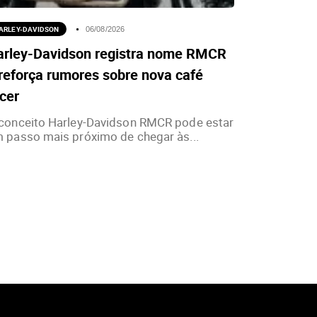
ARLEY-DAVIDSON
06/08/2026
arley-Davidson registra nome RMCR
reforça rumores sobre nova café
cer
conceito Harley-Davidson RMCR pode estar
 passo mais próximo de chegar às...