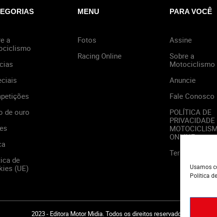
EGORIAS
MENU
PARA VOCÊ
e a
Fotos
Assine
ociclismo
Racing Online
Sobre a
cias
Motociclismo
ciais
Anuncie
petições
Fale Conosco
o de ouro
POLÍTICA DE
PRIVACIDADE
es
MOTOCICLIS
ONLINE
ca
Termos de Us
tica de
Usamos co
ies (UE)
Política d
2023 - Editora Motor Midia. Todos os direitos reservados.