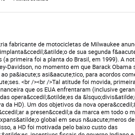
ria fabricante de motocicletas de Milwaukee anun
 implanta&ccedil;&atilde;o de sua segunda f&aacute
(a primeira foi a planta do Brasil, em 1999). A not
ley-Davidson, no momento em que Barack Obama 
a ao pa&iacute;s asi&aacute;tico, para acordos com
ute;ses. <br /><br />Tal atitude foi movida, primei
financeira que os EUA enfrentaram (inclusive gera
as opera&ccedil;&otilde;es da &lsquo;divis&atilde;
a da HD). Um dos objetivos da nova opera&ccedil;&
&ccedil;ar a presen&ccedil;a da marca em todo o 
expans&atilde;o global em seus n&uacute;meros de
sso, a HD foi motivada pelo baixo custo das
;&otilde;es, incentivos fiscais do governo Indiano e