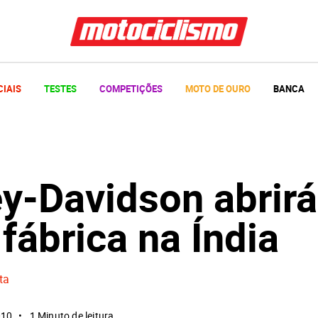
CIAIS
TESTES
COMPETIÇÕES
MOTO DE OURO
BANCA
ey-Davidson abrirá
fábrica na Índia
ta
010
1 Minuto de leitura