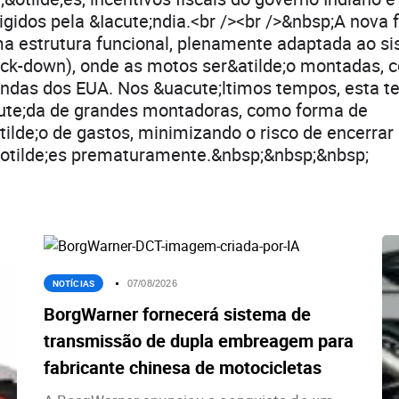
igidos pela &Iacute;ndia.<br /><br />&nbsp;A nova 
ma estrutura funcional, plenamente adaptada ao 
ck-down), onde as motos ser&atilde;o montadas, 
indas dos EUA. Nos &uacute;ltimos tempos, esta t
ute;da de grandes montadoras, como forma de
tilde;o de gastos, minimizando o risco de encerrar
&otilde;es prematuramente.&nbsp;&nbsp;&nbsp;
NOTÍCIAS
07/08/2026
BorgWarner fornecerá sistema de
transmissão de dupla embreagem para
fabricante chinesa de motocicletas