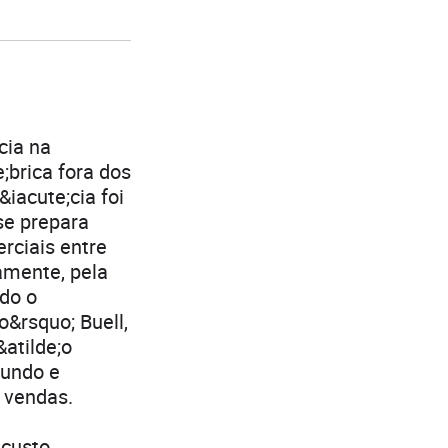
cia na
;brica fora dos
&iacute;cia foi
se prepara
erciais entre
ramente, pela
ndo o
o&rsquo; Buell,
atilde;o
mundo e
 vendas.
 custo