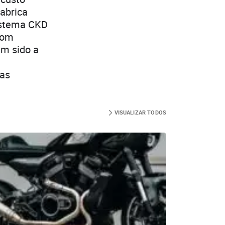
fabrica
sistema CKD
com
em sido a
 as
VISUALIZAR TODOS