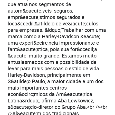
que atua nos segmentos de
autom&oacute;veis, seguros,
empr&eacute;stimos segurados e
loca&ccedil;&atilde;o de ve&iacute;culos
para empresas. &ldquo;Trabalhar com uma
marca como a Harley-Davidson &eacute;
uma experi&ecirc;ncia impressionante e
fant&aacute;stica, pois sua for&ccedil;a
&eacute; muito grande. Estamos muito
entusiasmados com a possibilidade de
levar para mais pessoas o estilo de vida
Harley-Davidson, principalmente em
S&atilde;o Paulo, a maior cidade e um dos
mais importantes centros
econ&ocirc;micos da Am&eacute;rica
Latina&rdquo;, afirma Aba Lewkowicz,
s&oacute;cio-diretor do Grupo Aba.<br /><br
/>Al&eacute;m dos tradicionais