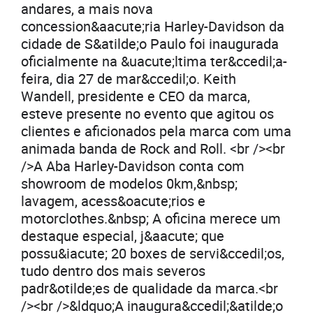
andares, a mais nova
concession&aacute;ria Harley-Davidson da
cidade de S&atilde;o Paulo foi inaugurada
oficialmente na &uacute;ltima ter&ccedil;a-
feira, dia 27 de mar&ccedil;o. Keith
Wandell, presidente e CEO da marca,
esteve presente no evento que agitou os
clientes e aficionados pela marca com uma
animada banda de Rock and Roll. <br /><br
/>A Aba Harley-Davidson conta com
showroom de modelos 0km,&nbsp;
lavagem, acess&oacute;rios e
motorclothes.&nbsp; A oficina merece um
destaque especial, j&aacute; que
possu&iacute; 20 boxes de servi&ccedil;os,
tudo dentro dos mais severos
padr&otilde;es de qualidade da marca.<br
/><br />&ldquo;A inaugura&ccedil;&atilde;o