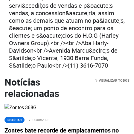
servi&ccedil;os de vendas e p&oacute;s-
vendas, a concession&aacute;ria, assim
como as demais que atuam no pa&iacute;s,
&eacute; um ponto de encontro para os
clientes e s&oacute;cios do H.O.G (Harley
Owners Group).<br /><br />Aba Harly-
Davidson<br />Avenida Marqu&ecirc;s de
S&atilde;o Vicente, 1930 Barra Funda,
S&atilde;o Paulo<br />(11) 3616-7070
Notícias
VISUALIZAR TODOS
relacionadas
NOTÍCIAS
05/08/2026
Zontes bate recorde de emplacamentos no