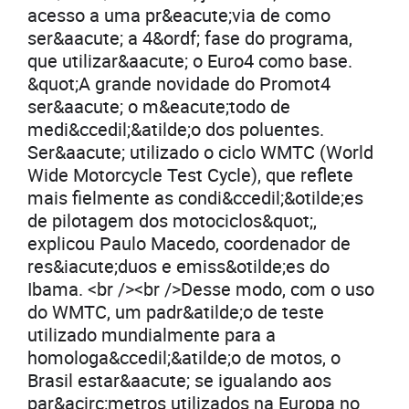
acesso a uma pr&eacute;via de como
ser&aacute; a 4&ordf; fase do programa,
que utilizar&aacute; o Euro4 como base.
&quot;A grande novidade do Promot4
ser&aacute; o m&eacute;todo de
medi&ccedil;&atilde;o dos poluentes.
Ser&aacute; utilizado o ciclo WMTC (World
Wide Motorcycle Test Cycle), que reflete
mais fielmente as condi&ccedil;&otilde;es
de pilotagem dos motociclos&quot;,
explicou Paulo Macedo, coordenador de
res&iacute;duos e emiss&otilde;es do
Ibama. <br /><br />Desse modo, com o uso
do WMTC, um padr&atilde;o de teste
utilizado mundialmente para a
homologa&ccedil;&atilde;o de motos, o
Brasil estar&aacute; se igualando aos
par&acirc;metros utilizados na Europa no