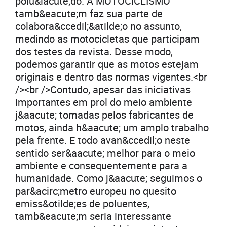
polu&iacute;do. A MOTOCICLISMO
tamb&eacute;m faz sua parte de
colabora&ccedil;&atilde;o no assunto,
medindo as motocicletas que participam
dos testes da revista. Desse modo,
podemos garantir que as motos estejam
originais e dentro das normas vigentes.<br
/><br />Contudo, apesar das iniciativas
importantes em prol do meio ambiente
j&aacute; tomadas pelos fabricantes de
motos, ainda h&aacute; um amplo trabalho
pela frente. E todo avan&ccedil;o neste
sentido ser&aacute; melhor para o meio
ambiente e consequentemente para a
humanidade. Como j&aacute; seguimos o
par&acirc;metro europeu no quesito
emiss&otilde;es de poluentes,
tamb&eacute;m seria interessante