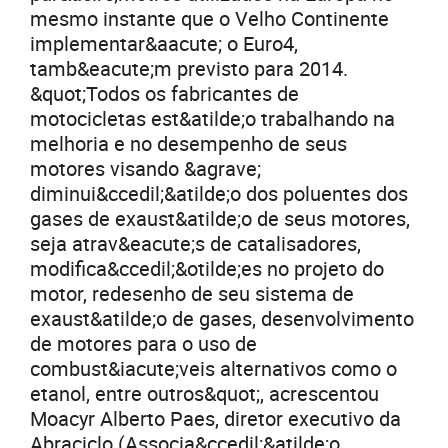
mesmo instante que o Velho Continente
implementar&aacute; o Euro4,
tamb&eacute;m previsto para 2014.
&quot;Todos os fabricantes de
motocicletas est&atilde;o trabalhando na
melhoria e no desempenho de seus
motores visando &agrave;
diminui&ccedil;&atilde;o dos poluentes dos
gases de exaust&atilde;o de seus motores,
seja atrav&eacute;s de catalisadores,
modifica&ccedil;&otilde;es no projeto do
motor, redesenho de seu sistema de
exaust&atilde;o de gases, desenvolvimento
de motores para o uso de
combust&iacute;veis alternativos como o
etanol, entre outros&quot;, acrescentou
Moacyr Alberto Paes, diretor executivo da
Abraciclo (Associa&ccedil;&atilde;o