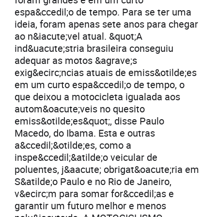
espa&ccedil;o de tempo. Para se ter uma
ideia, foram apenas sete anos para chegar
ao n&iacute;vel atual. &quot;A
ind&uacute;stria brasileira conseguiu
adequar as motos &agrave;s
exig&ecirc;ncias atuais de emiss&otilde;es
em um curto espa&ccedil;o de tempo, o
que deixou a motocicleta igualada aos
autom&oacute;veis no quesito
emiss&otilde;es&quot;, disse Paulo
Macedo, do Ibama. Esta e outras
a&ccedil;&otilde;es, como a
inspe&ccedil;&atilde;o veicular de
poluentes, j&aacute; obrigat&oacute;ria em
S&atilde;o Paulo e no Rio de Janeiro,
v&ecirc;m para somar for&ccedil;as e
garantir um futuro melhor e menos