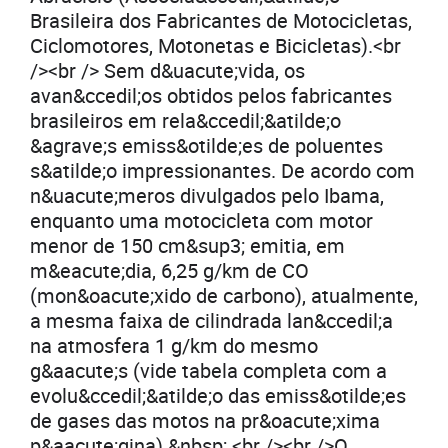
Brasileira dos Fabricantes de Motocicletas,
Ciclomotores, Motonetas e Bicicletas).<br
/><br /> Sem d&uacute;vida, os
avan&ccedil;os obtidos pelos fabricantes
brasileiros em rela&ccedil;&atilde;o
&agrave;s emiss&otilde;es de poluentes
s&atilde;o impressionantes. De acordo com
n&uacute;meros divulgados pelo Ibama,
enquanto uma motocicleta com motor
menor de 150 cm&sup3; emitia, em
m&eacute;dia, 6,25 g/km de CO
(mon&oacute;xido de carbono), atualmente,
a mesma faixa de cilindrada lan&ccedil;a
na atmosfera 1 g/km do mesmo
g&aacute;s (vide tabela completa com a
evolu&ccedil;&atilde;o das emiss&otilde;es
de gases das motos na pr&oacute;xima
p&aacute;gina).&nbsp; <br /><br />O