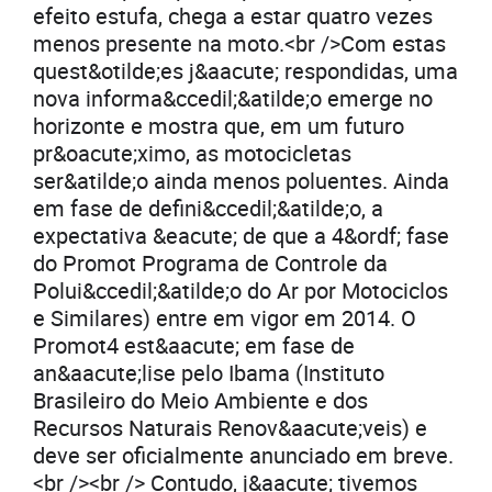
efeito estufa, chega a estar quatro vezes
menos presente na moto.<br />Com estas
quest&otilde;es j&aacute; respondidas, uma
nova informa&ccedil;&atilde;o emerge no
horizonte e mostra que, em um futuro
pr&oacute;ximo, as motocicletas
ser&atilde;o ainda menos poluentes. Ainda
em fase de defini&ccedil;&atilde;o, a
expectativa &eacute; de que a 4&ordf; fase
do Promot Programa de Controle da
Polui&ccedil;&atilde;o do Ar por Motociclos
e Similares) entre em vigor em 2014. O
Promot4 est&aacute; em fase de
an&aacute;lise pelo Ibama (Instituto
Brasileiro do Meio Ambiente e dos
Recursos Naturais Renov&aacute;veis) e
deve ser oficialmente anunciado em breve.
<br /><br /> Contudo, j&aacute; tivemos