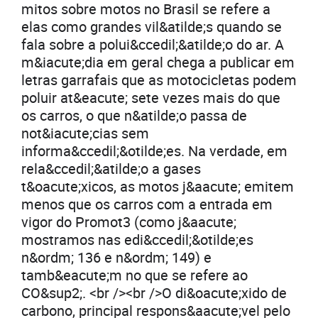
mitos sobre motos no Brasil se refere a
elas como grandes vil&atilde;s quando se
fala sobre a polui&ccedil;&atilde;o do ar. A
m&iacute;dia em geral chega a publicar em
letras garrafais que as motocicletas podem
poluir at&eacute; sete vezes mais do que
os carros, o que n&atilde;o passa de
not&iacute;cias sem
informa&ccedil;&otilde;es. Na verdade, em
rela&ccedil;&atilde;o a gases
t&oacute;xicos, as motos j&aacute; emitem
menos que os carros com a entrada em
vigor do Promot3 (como j&aacute;
mostramos nas edi&ccedil;&otilde;es
n&ordm; 136 e n&ordm; 149) e
tamb&eacute;m no que se refere ao
CO&sup2;. <br /><br />O di&oacute;xido de
carbono, principal respons&aacute;vel pelo