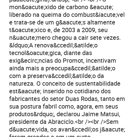
mon&oacute;xido de carbono &eacute;
liberado na queima do combust&iacute;vel
e trata-se de um g&aacute;s altamente
t&oacute;xico e, de 2003 a 2009, seu
n&uacute;mero chegou a cair sete vezes.
&ldquo;A renova&ccedil;&atilde;o
tecnol&oacute;gica, diante das
exig&ecirc;ncias do Promot, incentivam
ainda mais a preocupa&ccedil;&atilde;o
com a preserva&ccedil;&atilde;o da
natureza. O conceito de sustentabilidade
est&aacute; inserido no cotidiano dos
fabricantes do setor Duas Rodas, tanto em
sua postura fabril como, agora, em seus
produtos&rdquo;, declarou Jaime Matsui,
presidente da Abraciclo.<br /><br />Sem
d&uacute;vida, os avan&ccedil;os j&aacute;
foram grandes e em um curto