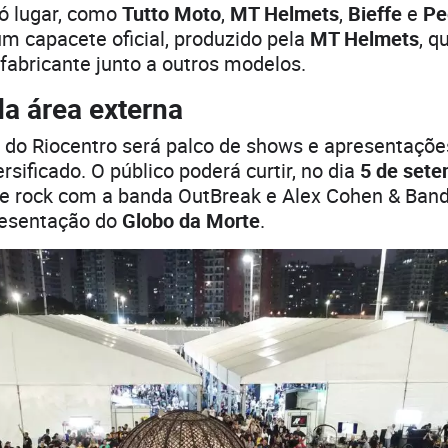
ó lugar, como
Tutto Moto
,
MT Helmets
,
Bieffe
e
Pe
m capacete oficial, produzido pela
MT Helmets
, q
fabricante junto a outros modelos.
a área externa
 do Riocentro será palco de shows e apresentaçõe
rsificado. O público poderá curtir, no dia
5 de sete
de rock com a banda OutBreak e Alex Cohen & Band
presentação do
Globo da Morte
.