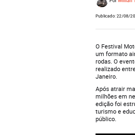
Por
Willian 
Publicado: 22/08/2
O Festival Mot
um formato ain
rodas. O event
realizado entr
Janeiro.
Após atrair ma
milhões em neg
edição foi est
turismo e educ
público.