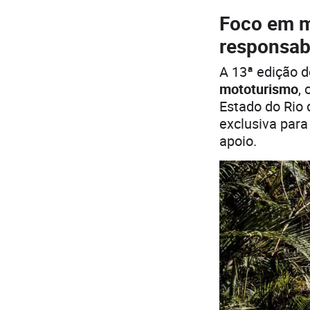
Foco em m
responsabi
A 13ª edição 
mototurismo
,
Estado do Rio 
exclusiva par
apoio.