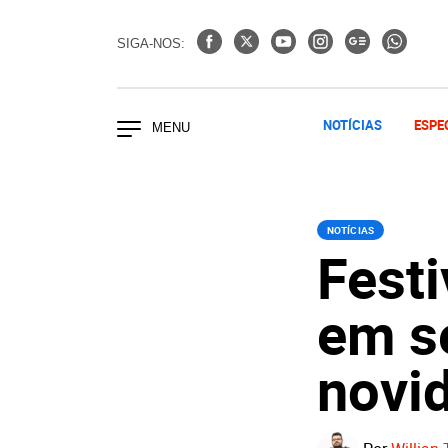
SIGA-NOS:
NOTÍCIAS
ESPE
NOTÍCIAS
Festi
em s
novi