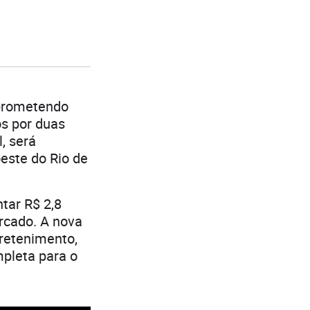
 prometendo
os por duas
, será
oeste do Rio de
tar R$ 2,8
rcado. A nova
tretenimento,
mpleta para o