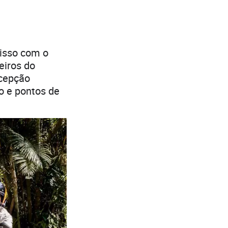
misso com o
eiros do
ecepção
o e pontos de