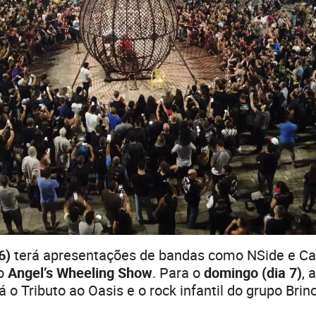
6)
terá apresentações de bandas como NSide e Capi
do
Angel’s Wheeling Show
. Para o
domingo (dia 7)
, 
á o Tributo ao Oasis e o rock infantil do grupo Bri