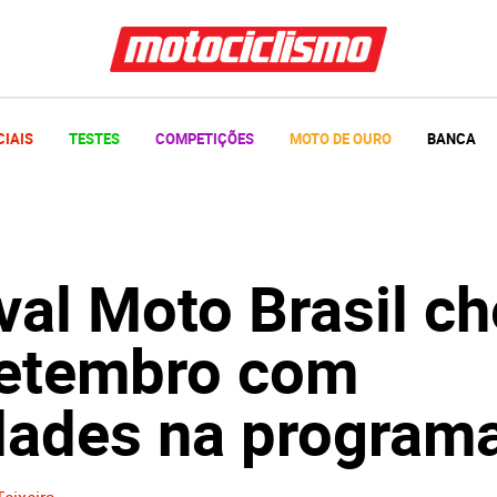
CIAIS
TESTES
COMPETIÇÕES
MOTO DE OURO
BANCA
val Moto Brasil c
etembro com
dades na program