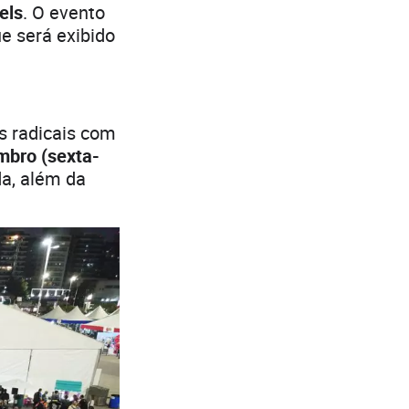
els
. O evento
ue será exibido
s radicais com
mbro (sexta-
a, além da