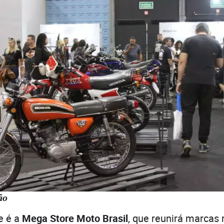
ão
e é a
Mega Store Moto Brasil
, que reunirá marcas