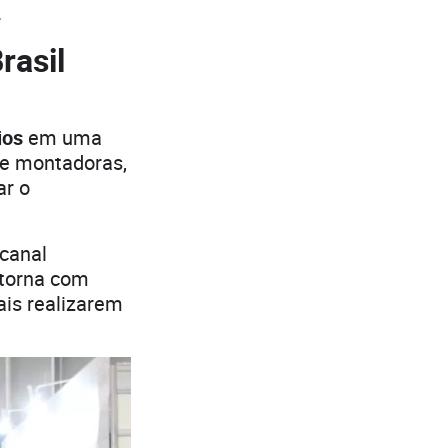
.
rasil
ios
em uma
re montadoras,
ar o
canal
etorna com
tais realizarem