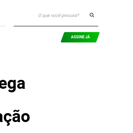
ASSINE JÁ
hega
ação