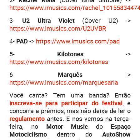
https://www.imusics.com/rachel_1015583447
3-
U2 Ultra Violet
(Cover U2) ->
https://www.imusics.com/U2UVBR
4-
PAD
->
https://www.imusics.com/pad
5-
Kilotones
->
https://www.imusics.com/kilotones
6-
Marquês
->
https://www.imusics.com/marquesaria
Você canta? Tem uma banda? Então
inscreva-se para participar do festival
, e
concorra a prêmios, mas não deixe de ler o
regulamento
antes. E nos vemos na terça-
feira, no
Motor Music
do
Espaço
Motociclismo
dentro do
AutoShow