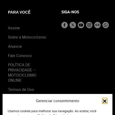
SIGA-NOS
PARA VOCÊ
Assine
Sobre a Motociclismo
Anuncie
Fale Conosco
POLÍTICA DE
PRIVACIDADE –
MOTOCICLISMO
ONLINE
Termos de Uso
Gerenciar consentimento
Usamos cookies para melhorar sua navegação. Ao aceitar, você
2023 - Editora Motor Midia. Todos os direitos reservados.