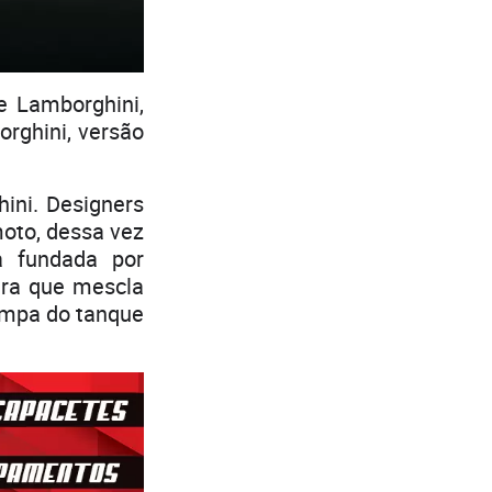
e Lamborghini,
rghini, versão
ini. Designers
moto, dessa vez
a fundada por
ura que mescla
tampa do tanque