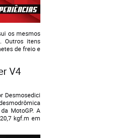
ssui os mesmos
. Outros itens
etes de freio e
er V4
tor Desmosedici
o desmodrômica
a da MotoGP. A
 20,7 kgf.m em