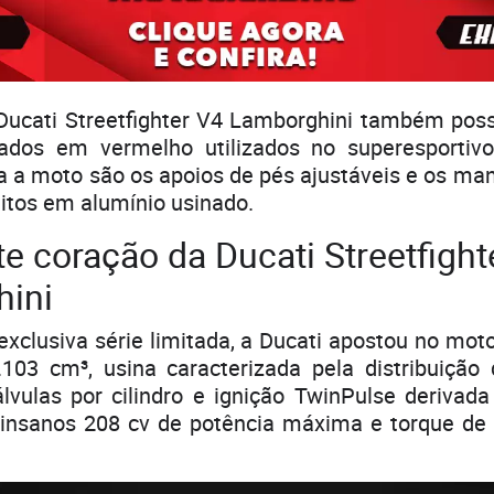
Ducati Streetfighter V4 Lamborghini também po
ados em vermelho utilizados no superesportivo
a a moto são os apoios de pés ajustáveis e os man
tos em alumínio usinado.
e coração da Ducati Streetfight
ini
xclusiva série limitada, a Ducati apostou no mo
.103 cm³, usina caracterizada pela distribuiçã
lvulas por cilindro e ignição TwinPulse derivad
 insanos 208 cv de potência máxima e torque de