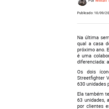
Por
Willian 
Publicado: 10/09/2
Na última sem
qual a casa d
próximo ano. E
é uma colabor
diferenciada: 
Os dois íco
Streetfighter
630 unidades p
Ela também te
63 unidades, 
por clientes 