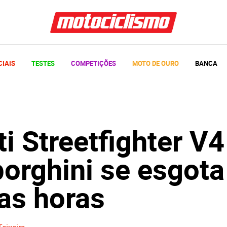
CIAIS
TESTES
COMPETIÇÕES
MOTO DE OURO
BANCA
i Streetfighter V4
orghini se esgot
as horas