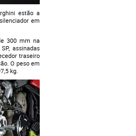
ghini estão a
silenciador em
 de 300 mm na
 SP, assinadas
ecedor traseiro
ção. O peso em
7,5 kg.