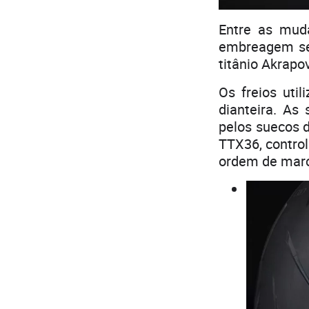
Entre as mud
embreagem sec
titânio Akrapo
Os freios ut
dianteira. As
pelos suecos d
TTX36, contro
ordem de march