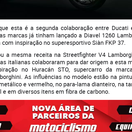
que esta é a segunda colaboração entre Ducati 
as marcas já tinham lançado a Diavel 1260 Lambo
 com inspiração no superesportivo Siàn FKP 37.
ou a mesma receita na Streetfighter V4 Lamborgh
s italianas colaboraram para dar origem a esta 
piração no Huracán STO, supercarro da marc
borghini. As influências no modelo estão na pint
metálico e vermelho, no para-lama dianteiro, na 
 e em diversos itens em fibra de carbono.