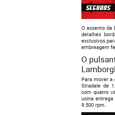
O assento da 
detalhes bord
exclusivos par
embreagem fei
O pulsant
Lamborgh
Para mover a e
Stradale de 1
com quatro vá
usina entrega
9.500 rpm.