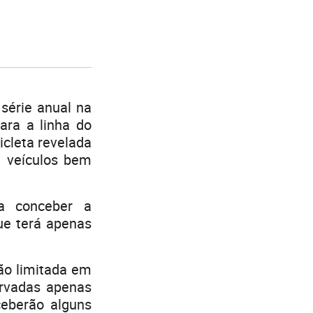
série anual na
ara a linha do
icleta revelada
e veículos bem
a conceber a
ue terá apenas
ão limitada em
ervadas apenas
ceberão alguns