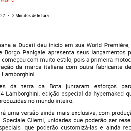
Teixeira
022
3 Minutos de leitura
ana a Ducati deu início em sua World Première, 
e Borgo Panigale apresenta seus lançamentos p
 começou com muito estilo, pois a primeira motoc
ação da marca italiana com outra fabricante d
a Lamborghini.
nes da terra da Bota juntaram esforços par
 V4 Lamborghini, edição especial da hypernaked q
roduzidas no mundo inteiro.
rá uma versão ainda mais exclusiva, com produç
a Speciale Clienti, unidades que poderão ser res
especiais, que poderão customizá-las e ainda re