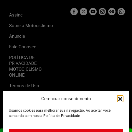
Assine
Sobre a Motociclismo
Anuncie
Fale Conosco
POLÍTICA DE
PRIVACIDADE –
MOTOCICLISMO
ONLINE
Termos de Uso
Gerenciar consentimento
Usamos cookies para melhorar sua navegação. Ao aceitar, você
2023 - Editora Motor Midia. Todos os direitos reservados.
concorda com nossa Política de Privacidade.