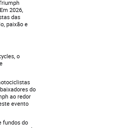
 Triumph
 Em 2026,
stas das
o, paixão e
ycles, o
e
otociclistas
mbaixadores do
mph ao redor
este evento
e fundos do