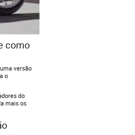
ue como
, uma versão
a o
adores do
da mais os
ão