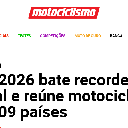
CIAIS
TESTES
COMPETIÇÕES
MOTO DE OURO
BANCA
2026 bate record
l e reúne motocic
09 países