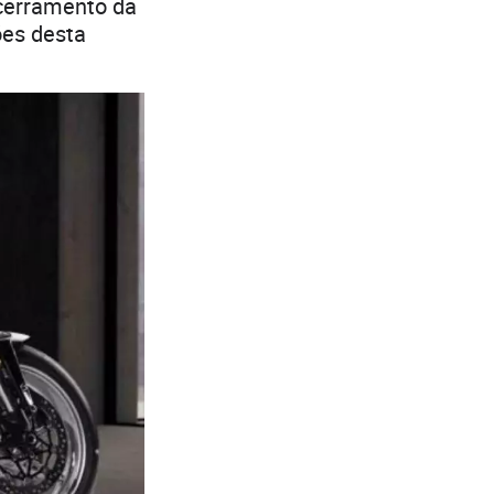
ncerramento da
ões desta