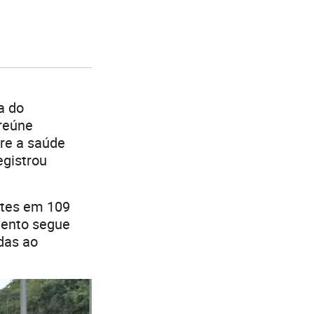
a do
 reúne
re a saúde
egistrou
ntes em 109
vento segue
das ao