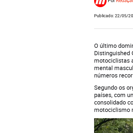
Por
Redaçã
Publicado: 22/05/2
O último domin
Distinguished 
motociclistas 
mental masculi
números recor
Segundo os or
países, com um
consolidado co
motociclismo 