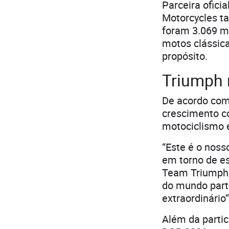
Parceira ofici
Motorcycles t
foram 3.069 mo
motos clássic
propósito.
Triumph 
De acordo com 
crescimento co
motociclismo e
“Este é o noss
em torno de e
Team Triumph, 
do mundo parti
extraordinário”
Além da partic