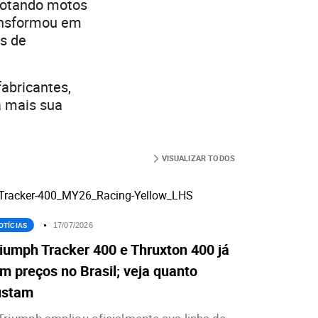
ilotando motos
ransformou em
s de
fabricantes,
a mais sua
VISUALIZAR TODOS
OTÍCIAS
17/07/2026
iumph Tracker 400 e Thruxton 400 já
m preços no Brasil; veja quanto
ustam