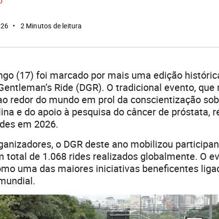
o
026
2 Minutos de leitura
go (17) foi marcado por mais uma edição históric
Gentleman’s Ride (DGR). O tradicional evento, que
ao redor do mundo em prol da conscientização sob
na e do apoio à pesquisa do câncer de próstata, r
des em 2026.
ganizadores, o DGR deste ano mobilizou participa
 total de 1.068 rides realizados globalmente. O e
mo uma das maiores iniciativas beneficentes liga
mundial.