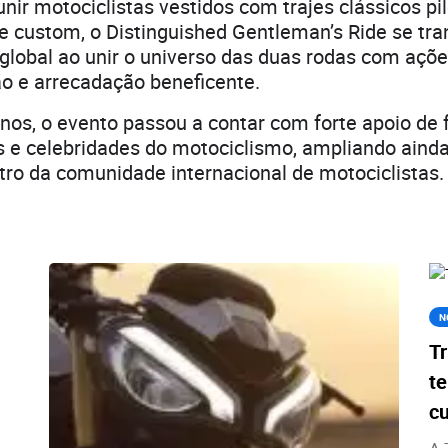
unir motociclistas vestidos com trajes clássicos p
ô e custom, o Distinguished Gentleman’s Ride se t
lobal ao unir o universo das duas rodas com açõe
o e arrecadação beneficente.
nos, o evento passou a contar com forte apoio de 
s e celebridades do motociclismo, ampliando aind
tro da comunidade internacional de motociclistas.
N
Tr
te
c