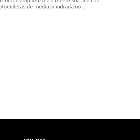
Triumph ampliou oficialmente sua linha de
tocicletas de média cilindrada no...