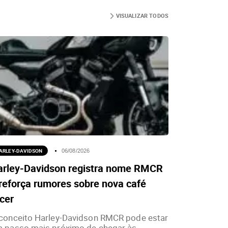
VISUALIZAR TODOS
ARLEY-DAVIDSON
06/08/2026
arley-Davidson registra nome RMCR
reforça rumores sobre nova café
cer
conceito Harley-Davidson RMCR pode estar
 passo mais próximo de chegar às...