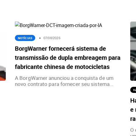
NOTÍCIAS
07/08/2026
BorgWarner fornecerá sistema de
transmissão de dupla embreagem para
fabricante chinesa de motocicletas
A BorgWarner anunciou a conquista de um
novo contrato para fornecer seu sistema...
H
H
e 
ra
O 
um