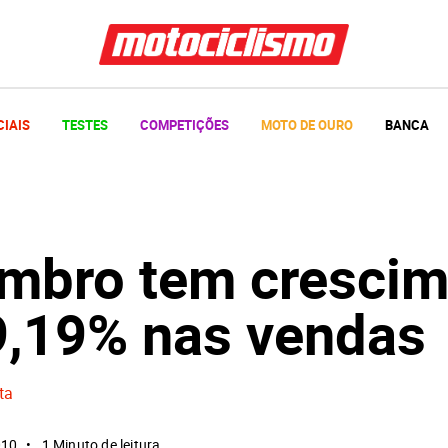
CIAIS
TESTES
COMPETIÇÕES
MOTO DE OURO
BANCA
mbro tem crescim
9,19% nas vendas
ta
010
1 Minuto de leitura