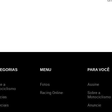
EGORIAS
MENU
PARA VOCÊ
e a
Fotos
Assine
ociclismo
Racing Online
Sobre a
cias
Motociclismo
ciais
Anuncie