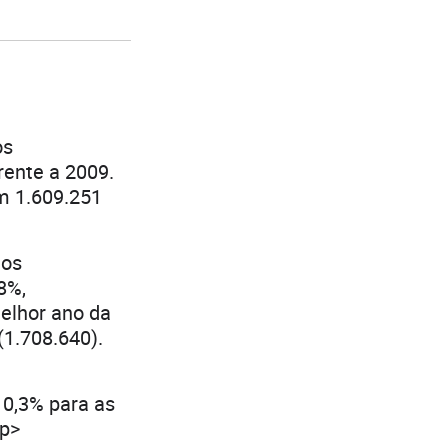
os
rente a 2009.
m 1.609.251
tos
8%,
elhor ano da
(1.708.640).
10,3% para as
/p>