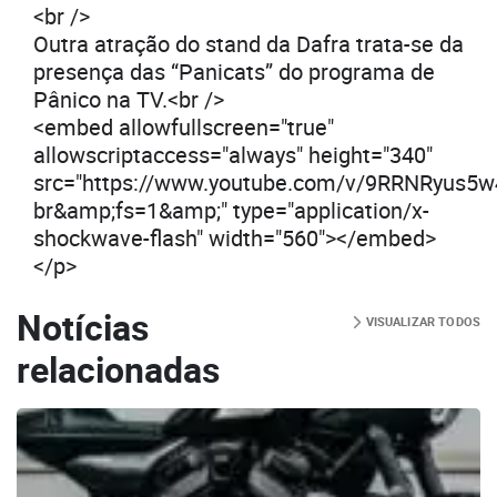
<br />
Outra atração do stand da Dafra trata-se da
presença das “Panicats” do programa de
Pânico na TV.<br />
<embed allowfullscreen="true"
allowscriptaccess="always" height="340"
src="https://www.youtube.com/v/9RRNRyus5w
br&amp;fs=1&amp;" type="application/x-
shockwave-flash" width="560"></embed>
</p>
Notícias
VISUALIZAR TODOS
relacionadas