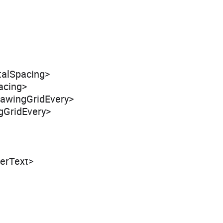
talSpacing>
acing>
rawingGridEvery>
gGridEvery>
erText>