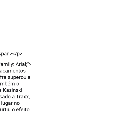
/span></p>
amily: Arial;">
placamentos
afra superou a
também o
a Kasinski
sado a Traxx,
lugar no
rtiu o efeito