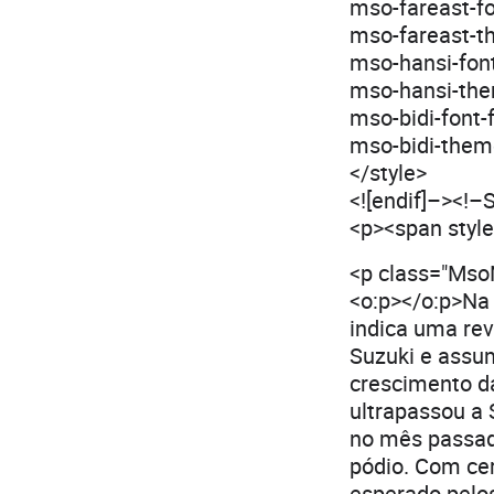
mso-fareast-f
mso-fareast-th
mso-hansi-fon
mso-hansi-them
mso-bidi-font
mso-bidi-theme
</style>
<![endif]–><!
<p><span style
<p class="MsoNo
<o:p></o:p>Na
indica uma rev
Suzuki e assu
crescimento d
ultrapassou a 
no mês passad
pódio. Com cer
esperado pelos