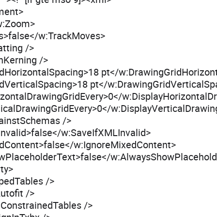
ment>
w:Zoom>
s>false</w:TrackMoves>
tting />
nKerning />
dHorizontalSpacing>18 pt</w:DrawingGridHorizon
dVerticalSpacing>18 pt</w:DrawingGridVerticalSp
izontalDrawingGridEvery>0</w:DisplayHorizontalD
ticalDrawingGridEvery>0</w:DisplayVerticalDrawin
ainstSchemas />
nvalid>false</w:SaveIfXMLInvalid>
dContent>false</w:IgnoreMixedContent>
wPlaceholderText>false</w:AlwaysShowPlacehold
ty>
pedTables />
tofit />
tConstrainedTables />