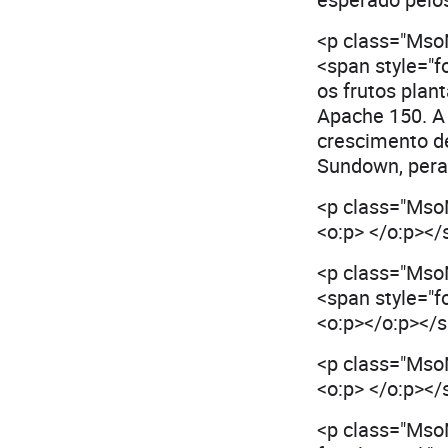
<p class="MsoN
<span style="f
os frutos pla
Apache 150. A
crescimento d
Sundown, pera
<p class="MsoNo
<o:p> </o:p><
<p class="MsoNo
<span style="f
<o:p></o:p></
<p class="MsoNo
<o:p> </o:p><
<p class="MsoN