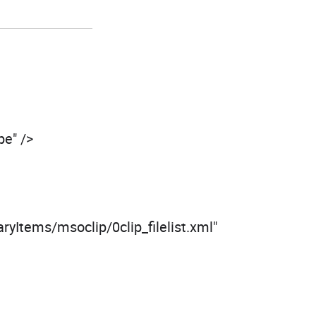
pe" />
ryItems/msoclip/0clip_filelist.xml"