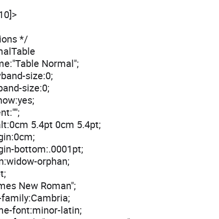
10]>
ions */
malTable
me:"Table Normal";
band-size:0;
band-size:0;
how:yes;
t:"";
lt:0cm 5.4pt 0cm 5.4pt;
gin:0cm;
in-bottom:.0001pt;
n:widow-orphan;
t;
Times New Roman";
-family:Cambria;
e-font:minor-latin;