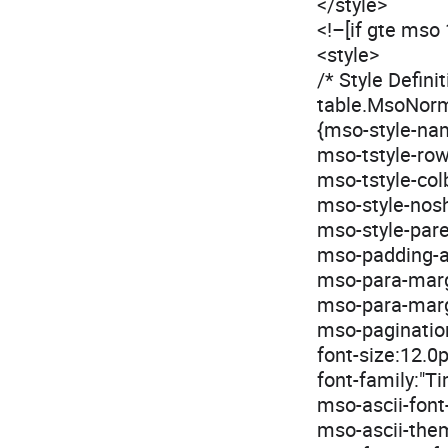
</style>
<!–[if gte mso 
<style>
/* Style Definit
table.MsoNor
{mso-style-na
mso-tstyle-row
mso-tstyle-col
mso-style-nos
mso-style-paren
mso-padding-a
mso-para-mar
mso-para-marg
mso-paginatio
font-size:12.0p
font-family:"
mso-ascii-font
mso-ascii-them