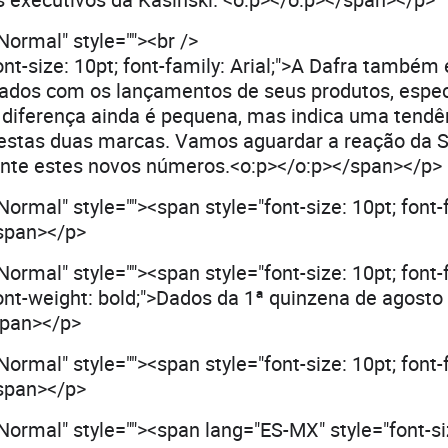
ormal" style=""><br />
ont-size: 10pt; font-family: Arial;">A Dafra também
ntados com os lançamentos de seus produtos, espe
 diferença ainda é pequena, mas indica uma tendê
estas duas marcas. Vamos aguardar a reação da S
nte estes novos números.<o:p></o:p></span></p>
rmal" style=""><span style="font-size: 10pt; font-f
/span></p>
rmal" style=""><span style="font-size: 10pt; font-f
ont-weight: bold;">Dados da 1ª quinzena de agost
span></p>
rmal" style=""><span style="font-size: 10pt; font-f
/span></p>
ormal" style=""><span lang="ES-MX" style="font-siz