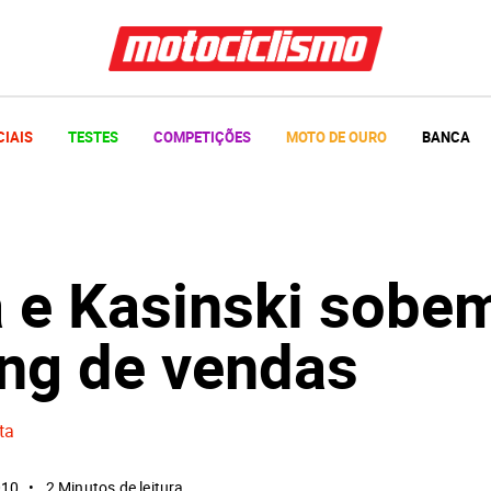
CIAIS
TESTES
COMPETIÇÕES
MOTO DE OURO
BANCA
a e Kasinski sobe
ing de vendas
ta
010
2 Minutos de leitura