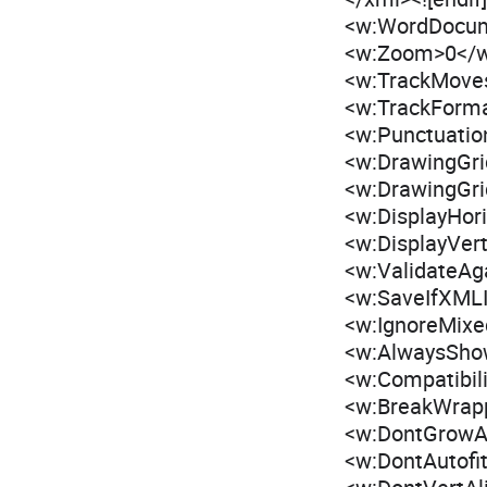
<w:WordDocu
<w:Zoom>0</
<w:TrackMove
<w:TrackForma
<w:Punctuatio
<w:DrawingGri
<w:DrawingGri
<w:DisplayHor
<w:DisplayVer
<w:ValidateAg
<w:SaveIfXMLI
<w:IgnoreMixe
<w:AlwaysSho
<w:Compatibili
<w:BreakWrap
<w:DontGrowAu
<w:DontAutofi