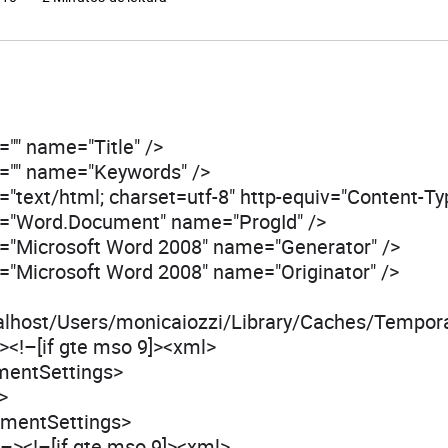
"" name="Title" />
="" name="Keywords" />
"text/html; charset=utf-8" http-equiv="Content-Ty
="Word.Document" name="ProgId" />
="Microsoft Word 2008" name="Generator" />
="Microsoft Word 2008" name="Originator" />
ocalhost/Users/monicaiozzi/Library/Caches/Tempora
 /><!–[if gte mso 9]><xml>
mentSettings>
>
umentSettings>
]–><!–[if gte mso 9]><xml>