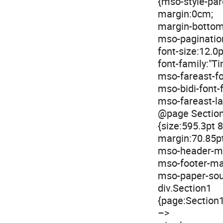
{mso-style-pare
margin:0cm;
margin-bottom
mso-paginatio
font-size:12.0p
font-family:"
mso-fareast-f
mso-bidi-font
mso-fareast-l
@page Sectio
{size:595.3pt 8
margin:70.85p
mso-header-ma
mso-footer-mar
mso-paper-sou
div.Section1
{page:Section1
–>