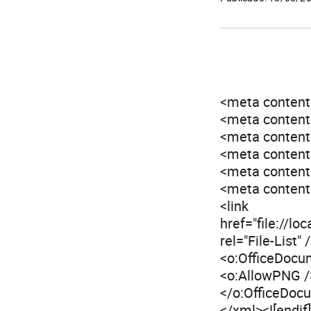
<meta content=
<meta content
<meta content=
<meta content
<meta content
<meta content
<link
href="file://l
rel="File-List"
<o:OfficeDocu
<o:AllowPNG /
</o:OfficeDoc
</xml><![endif