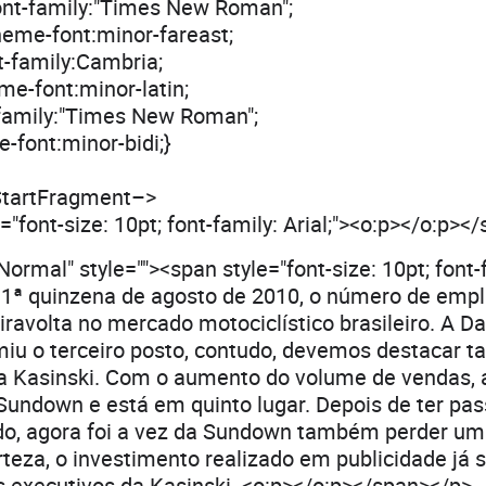
ont-family:"Times New Roman";
eme-font:minor-fareast;
t-family:Cambria;
e-font:minor-latin;
-family:"Times New Roman";
-font:minor-bidi;}
–StartFragment–>
="font-size: 10pt; font-family: Arial;"><o:p></o:p><
rmal" style=""><span style="font-size: 10pt; font-f
 1ª quinzena de agosto de 2010, o número de em
iravolta no mercado motociclístico brasileiro. A D
miu o terceiro posto, contudo, devemos destacar 
a Kasinski. Com o aumento do volume de vendas, 
Sundown e está em quinto lugar. Depois de ter pas
o, agora foi a vez da Sundown também perder um 
teza, o investimento realizado em publicidade já su
 executivos da Kasinski. <o:p></o:p></span></p>