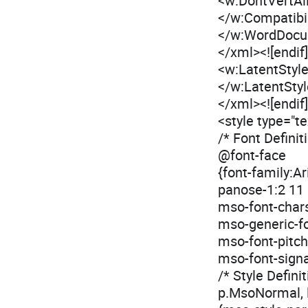
<w:DontVertAl
</w:Compatibil
</w:WordDoc
</xml><![endif
<w:LatentStyl
</w:LatentSty
</xml><![endif
<style type="t
/* Font Definit
@font-face
{font-family:Ari
panose-1:2 11 6
mso-font-chars
mso-generic-fo
mso-font-pitch
mso-font-signat
/* Style Definit
p.MsoNormal, 