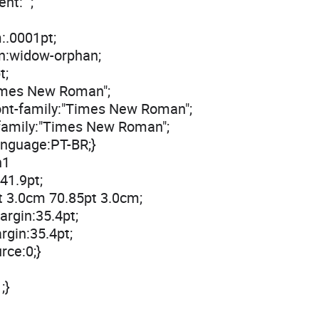
nt:"";
:.0001pt;
n:widow-orphan;
t;
Times New Roman";
ont-family:"Times New Roman";
-family:"Times New Roman";
anguage:PT-BR;}
n1
41.9pt;
t 3.0cm 70.85pt 3.0cm;
rgin:35.4pt;
gin:35.4pt;
rce:0;}
;}