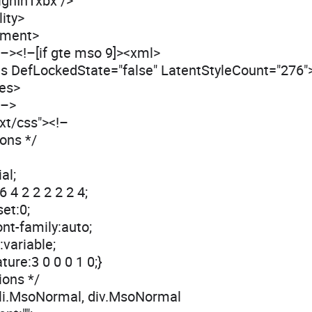
ignInTxbx />
ity>
ument>
]–><!–[if gte mso 9]><xml>
es DefLockedState="false" LatentStyleCount="276"
les>
]–>
ext/css"><!–
ions */
al;
 4 2 2 2 2 2 4;
et:0;
nt-family:auto;
:variable;
ure:3 0 0 0 1 0;}
ions */
li.MsoNormal, div.MsoNormal