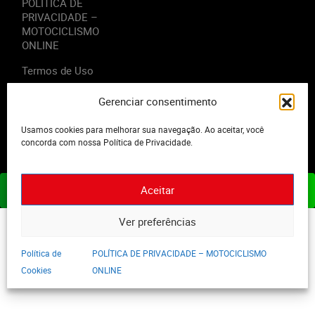
POLÍTICA DE
PRIVACIDADE –
MOTOCICLISMO
ONLINE
Termos de Uso
Gerenciar consentimento
Usamos cookies para melhorar sua navegação. Ao aceitar, você
2023 - Editora Motor Midia. Todos os direitos reservados.
concorda com nossa Política de Privacidade.
Aceitar
ASSINE JÁ
Ver preferências
Política de
POLÍTICA DE PRIVACIDADE – MOTOCICLISMO
Cookies
ONLINE