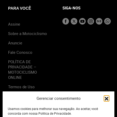
SIGA-NOS
PARA VOCÊ
Assine
Sobre a Motociclismo
Anuncie
Fale Conosco
POLÍTICA DE
PRIVACIDADE –
MOTOCICLISMO
ONLINE
Termos de Uso
Gerenciar consentimento
Usamos cookies para melhorar sua navegação. Ao aceitar, você
2023 - Editora Motor Midia. Todos os direitos reservados.
concorda com nossa Política de Privacidade.