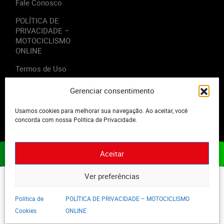
Fale Conosco
POLÍTICA DE
PRIVACIDADE –
MOTOCICLISMO
ONLINE
Termos de Uso
Gerenciar consentimento
Usamos cookies para melhorar sua navegação. Ao aceitar, você
2023 - Editora Motor Midia. Todos os direitos reservados.
concorda com nossa Política de Privacidade.
Aceitar
ASSINE JÁ
Ver preferências
Política de
POLÍTICA DE PRIVACIDADE – MOTOCICLISMO
Cookies
ONLINE