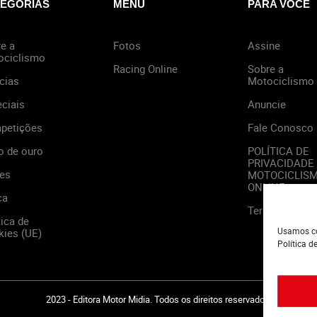
EGORIAS
MENU
PARA VOCÊ
e a
Fotos
Assine
ociclismo
Racing Online
Sobre a
cias
Motociclismo
ciais
Anuncie
petições
Fale Conosco
o de ouro
POLÍTICA DE
PRIVACIDADE
es
MOTOCICLIS
ONLINE
ca
Termos de Us
tica de
Usamos co
ies (UE)
Política d
2023 - Editora Motor Midia. Todos os direitos reservados.