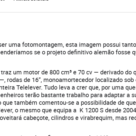
ser uma fotomontagem, esta imagem possui tanto
enderíamos se o projeto definitivo alemão fosse q
traz um motor de 800 cm³ e 70 cv — derivado do q
 —, rodas de 16”, monoamortecedor localizado sob 
teira Telelever. Tudo leva a crer que, por uma qu
enheiros terão bastante trabalho para adaptar a 
nto que também comentou-se a possibilidade de qu
lever, o mesmo que equipa a K 1200 S desde 2004
proveitará cabeçote, cilindros e virabrequim, mas r