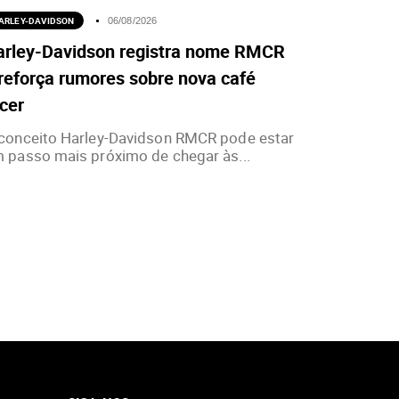
ARLEY-DAVIDSON
06/08/2026
arley-Davidson registra nome RMCR
reforça rumores sobre nova café
cer
conceito Harley-Davidson RMCR pode estar
 passo mais próximo de chegar às...