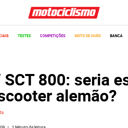
CIAIS
TESTES
COMPETIÇÕES
MOTO DE OURO
BANCA
SCT 800: seria es
scooter alemão?
ta
009
1 Minuto de leitura