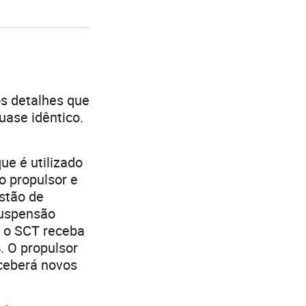
s detalhes que
uase idêntico.
ue é utilizado
o propulsor e
estão de
suspensão
e o SCT receba
. O propulsor
eceberá novos