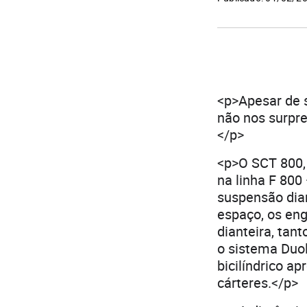
<p>Apesar de 
não nos surpre
</p>
<p>O SCT 800, 
na linha F 800
suspensão dian
espaço, os eng
dianteira, ta
o sistema Duo
bicilíndrico a
cárteres.</p>