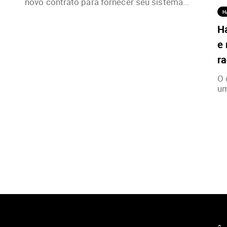
novo contrato para fornecer seu sistema...
H
H
e 
ra
O 
um