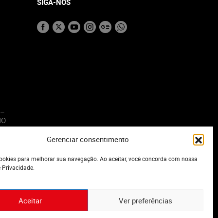
SIGA-NOS
 –
MO
Gerenciar consentimento
o
okies para melhorar sua navegação. Ao aceitar, você concorda com nossa
e Privacidade.
Aceitar
Ver preferências