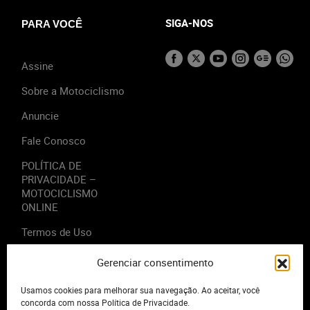
SIGA-NOS
PARA VOCÊ
Assine
Sobre a Motociclismo
Anuncie
Fale Conosco
POLÍTICA DE
PRIVACIDADE –
MOTOCICLISMO
ONLINE
Termos de Uso
Gerenciar consentimento
Usamos cookies para melhorar sua navegação. Ao aceitar, você
2023 - Editora Motor Midia. Todos os direitos reservados.
concorda com nossa Política de Privacidade.